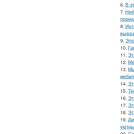
6.
В э
7.
Неб
поряд
8.
Инт
выраз
9.
Это
10.
Га
11.
Эт
12.
Ме
13.
Мы
мебел
14.
Эт
15.
Те
16.
Эт
17.
Эт
18.
Эт
19.
Ди
уютны
20.
Со