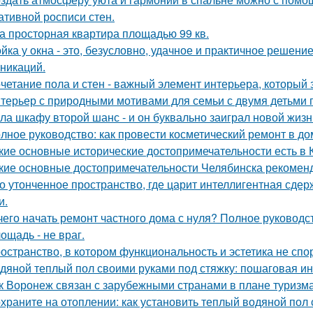
ативной росписи стен.
а просторная квартира площадью 99 кв.
йка у окна - это, безусловно, удачное и практичное решени
никаций.
четание пола и стен - важный элемент интерьера, который 
терьер с природными мотивами для семьи с двумя детьми 
ла шкафу второй шанс - и он буквально заиграл новой жизн
лное руководство: как провести косметический ремонт в д
кие основные исторические достопримечательности есть в 
кие основные достопримечательности Челябинска рекоменд
о утонченное пространство, где царит интеллигентная сдер
и.
чего начать ремонт частного дома с нуля? Полное руководс
ощадь - не враг.
остранство, в котором функциональность и эстетика не спор
дяной теплый пол своими руками под стяжку: пошаговая и
к Воронеж связан с зарубежными странами в плане туризм
храните на отоплении: как установить теплый водяной пол