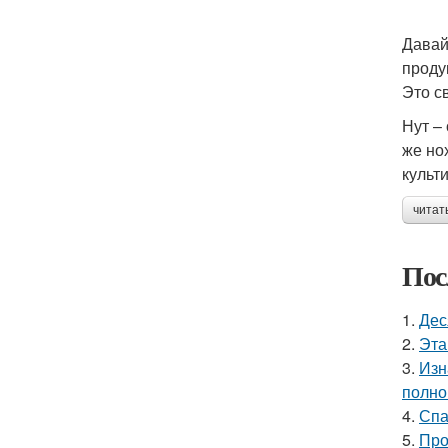
Давай
проду
Это с
Нут –
же но
культ
читат
Пос
1.
Дес
2.
Эта
3.
Изн
полно
4.
Спа
5.
Про