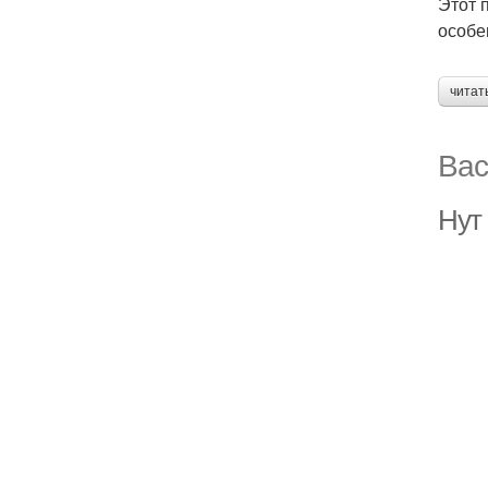
Этот 
особе
читат
Вас
Нут 