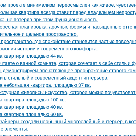
том проекте минимализм переосмыслен как живое, чувственн
ольшая квартира всегда ставит перед владельцем непросту
ка, не потеряв при этом функциональность.
ересная планировка, арочные формы и насыщенные оттенк
ительное и цельное пространство.
 пространство, где спокойствие становится частью повседн
рмония истории и современного комфорта.
а квартира площадью 44 кв.
чтаете о ванной комнате, которая сочетает в себе стиль и
 демонстрируем впечатляющее преображение старого комо
и в стильный и современный акцент интерьера.
а небольшая квартира, площадью 37 кв.
кстурная живопись: искусство, которое можно почувствоват
а квартира площадью 100 кв.
а квартира площадью 40 кв.
а квартира площадью 60 кв.
зайнеры создали необычный многослойный интерьер, в кот
е элементы.
здать атмосферу уюта и гармонии в спальне можно с помощ