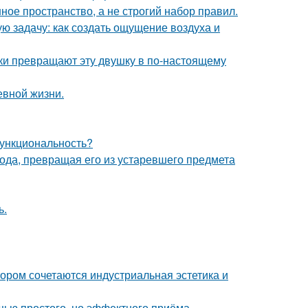
ое пространство, а не строгий набор правил.
ю задачу: как создать ощущение воздуха и
и превращают эту двушку в по-настоящему
евной жизни.
 функциональность?
да, превращая его из устаревшего предмета
ь.
ором сочетаются индустриальная эстетика и
ью простого, но эффектного приёма -