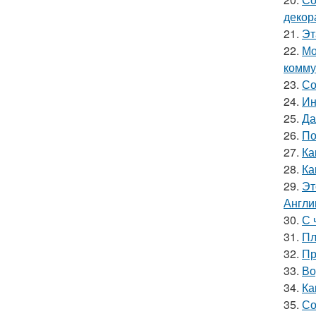
декор
21.
Эт
22.
Мо
комму
23.
Со
24.
Ин
25.
Да
26.
По
27.
Ка
28.
Ка
29.
Эт
Англи
30.
С 
31.
Пл
32.
Пр
33.
Во
34.
Ка
35.
Со