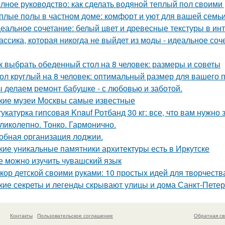
лное руководство: как сделать водяной теплый пол своими
плые полы в частном доме: комфорт и уют для вашей семь
еальное сочетание: белый цвет и древесные текстуры в инт
ассика, которая никогда не выйдет из моды - идеальное соч
к выбрать обеденный стол на 8 человек: размеры и советы
ол круглый на 8 человек: оптимальный размер для вашего 
 делаем ремонт бабушке - с любовью и заботой.
кие музеи Москвы самые известные
укатурка гипсовая Knauf Ротбанд 30 кг: все, что вам нужно 
ликолепно. Тонко. Гармонично.
обная организация лоджии.
кие уникальные памятники архитектуры есть в Иркутске
е можно изучить чувашский язык
кор детской своими руками: 10 простых идей для творчеств
кие секреты и легенды скрывают улицы и дома Санкт-Петер
Контакты
Пользовательское соглашение
Обратная св