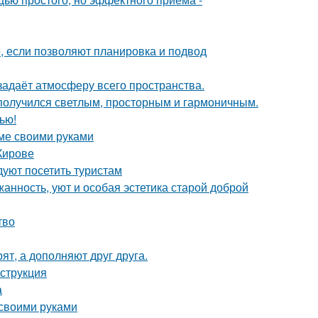
е, если позволяют планировка и подвод
задаёт атмосферу всего пространства.
получился светлым, просторным и гармоничным.
ью!
оме своими руками
Кирове
уют посетить туристам
жанность, уют и особая эстетика старой доброй
тво
ят, а дополняют друг друга.
нструкция
а
 своими руками