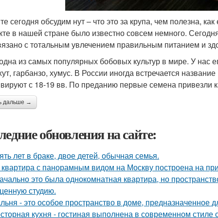
те сегодня обсудим нут – что это за крупа, чем полезна, ка
кте в нашей стране было известно совсем немного. Сегодн
вязано с тотальным увлечением правильным питанием и зд
 одна из самых популярных бобовых культур в мире. У нас 
хут, гарбанзо, хумус. В России иногда встречается названи
ивируют с 18-19 вв. По преданию первые семена привезли к
ь дальше →
ледние обновления на сайте:
ять лет в браке, двое детей, обычная семья.
 квартира с панорамным видом на Москву построена на при
ачально это была однокомнатная квартира, но пространств
ценную студию.
льня - это особое пространство в доме, предназначенное д
сторная кухня - гостиная выполнена в современном стиле с