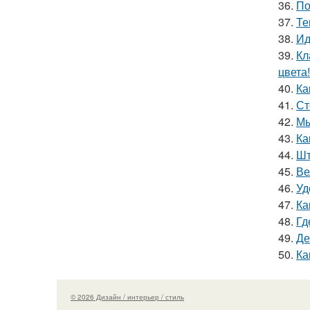
36.
По
37.
Те
38.
Ид
39.
Кл
цвета!
40.
Ка
41.
Ст
42.
Мы
43.
Ка
44.
Шт
45.
Ве
46.
Уд
47.
Ка
48.
Гд
49.
Де
50.
Ка
© 2026 Дизайн / интерьер / стиль