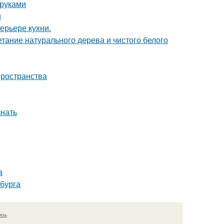
 руками
и
ерьере кухни.
етание натурального дерева и чистого белого
пространства
знать
а
бурга
язь