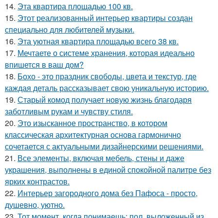
14.
Эта квартира площадью 100 кв.
15.
Этот реализованный интерьер квартиры создан
специально для любителей музыки.
16.
Эта уютная квартира площадью всего 38 кв.
17.
Мечтаете о системе хранения, которая идеально
впишется в ваш дом?
18.
Бохо - это праздник свободы, цвета и текстур, где
каждая деталь рассказывает свою уникальную историю.
19.
Старый комод получает новую жизнь благодаря
заботливым рукам и чувству стиля.
20.
Это изысканное пространство, в котором
классическая архитектурная основа гармонично
сочетается с актуальными дизайнерскими решениями.
21.
Все элементы, включая мебель, стены и даже
украшения, выполнены в единой спокойной палитре без
ярких контрастов.
22.
Интерьер загородного дома без Пафоса - просто,
душевно, уютно.
23.
Тот момент, когда понимаешь: пол, выложенный из