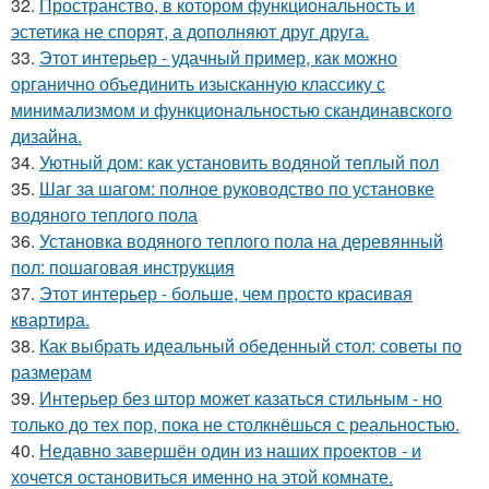
32.
Пространство, в котором функциональность и
эстетика не спорят, а дополняют друг друга.
33.
Этот интерьер - удачный пример, как можно
органично объединить изысканную классику с
минимализмом и функциональностью скандинавского
дизайна.
34.
Уютный дом: как установить водяной теплый пол
35.
Шаг за шагом: полное руководство по установке
водяного теплого пола
36.
Установка водяного теплого пола на деревянный
пол: пошаговая инструкция
37.
Этот интерьер - больше, чем просто красивая
квартира.
38.
Как выбрать идеальный обеденный стол: советы по
размерам
39.
Интерьер без штор может казаться стильным - но
только до тех пор, пока не столкнёшься с реальностью.
40.
Недавно завершён один из наших проектов - и
хочется остановиться именно на этой комнате.