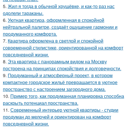
5.
Жил я тогда в обычной хрущёвке, и как-то раз нас
одолели тараканы.
6.
Уютная квартира, оформленная в спокойной
нейтральной палитре, создаёт ощущение гармонии и
продуманного комфорта.
7.
Квартира оформлена в светлой и спокойной
современной стилистике, ориентированной на комфорт
повседневной жизни.
8.
Эта квартира с панорамным видом на Москву
построена на принципах спокойствия и долговечности.
9.
Продуманный и атмосферный проект, в котором
компактное городское жильё превращается в уютное
пространство с настроением загородного дома.
10.
Пример того, как продуманная планировка способна
раскрыть потенциал пространства.
11.
Современный интерьер уютной квартиры - студии
продуман до мелочей и ориентирован на комфорт
повседневной жизни.