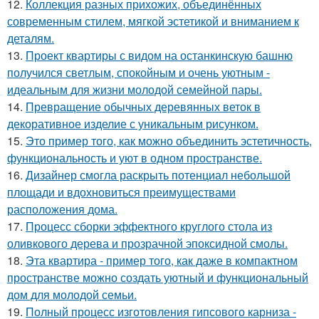
12.
Коллекция разных прихожих, объединённых
современным стилем, мягкой эстетикой и вниманием к
деталям.
13.
Проект квартиры с видом на останкинскую башню
получился светлым, спокойным и очень уютным -
идеальным для жизни молодой семейной пары.
14.
Превращение обычных деревянных веток в
декоративное изделие с уникальным рисунком.
15.
Это пример того, как можно объединить эстетичность,
функциональность и уют в одном пространстве.
16.
Дизайнер смогла раскрыть потенциал небольшой
площади и вдохновиться преимуществами
расположения дома.
17.
Процесс сборки эффектного круглого стола из
оливкового дерева и прозрачной эпоксидной смолы.
18.
Эта квартира - пример того, как даже в компактном
пространстве можно создать уютный и функциональный
дом для молодой семьи.
19.
Полный процесс изготовления гипсового карниза -