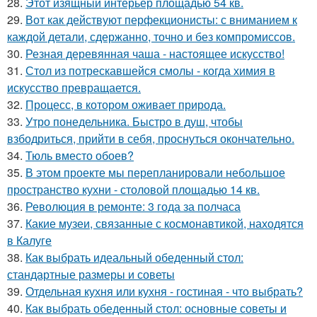
28.
Этот изящный интерьер площадью 54 кв.
29.
Вот как действуют перфекционисты: с вниманием к
каждой детали, сдержанно, точно и без компромиссов.
30.
Резная деревянная чаша - настоящее искусство!
31.
Стол из потрескавшейся смолы - когда химия в
искусство превращается.
32.
Процесс, в котором оживает природа.
33.
Утро понедельника. Быстро в душ, чтобы
взбодриться, прийти в себя, проснуться окончательно.
34.
Тюль вместо обоев?
35.
В этом проекте мы перепланировали небольшое
пространство кухни - столовой площадью 14 кв.
36.
Революция в ремонте: 3 года за полчаса
37.
Какие музеи, связанные с космонавтикой, находятся
в Калуге
38.
Как выбрать идеальный обеденный стол:
стандартные размеры и советы
39.
Отдельная кухня или кухня - гостиная - что выбрать?
40.
Как выбрать обеденный стол: основные советы и