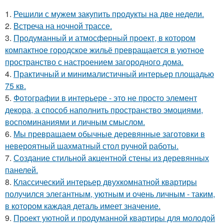
1.
Решили с мужем закупить продукты на две недели.
2.
Встреча на ночной трассе.
3.
Продуманный и атмосферный проект, в котором
компактное городское жильё превращается в уютное
пространство с настроением загородного дома.
4.
Практичный и минималистичный интерьер площадью
75 кв.
5.
Фотографии в интерьере - это не просто элемент
декора, а способ наполнить пространство эмоциями,
воспоминаниями и личным смыслом.
6.
Мы превращаем обычные деревянные заготовки в
невероятный шахматный стол ручной работы.
7.
Создание стильной акцентной стены из деревянных
панелей.
8.
Классический интерьер двухкомнатной квартиры
получился элегантным, уютным и очень личным - таким,
в котором каждая деталь имеет значение.
9.
Проект уютной и продуманной квартиры для молодой