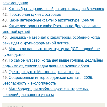
рекомендации
41.
Как выбрать правильный размер стола для 8 человек
42.
Просторная кухня с островом.
43.
Какие интересные факты о архитектуре Кремля
44.
Какие рестораны и кафе Ростова-на-Дону славятся
местной кухней
45.
Керамика - материал с характером, особенно когда
речь идёт о крупноформатной плитке.
46.
Можно ли наносить штукатурку на ДСП: подробное
руководство
47.
То самое чувство, когда дел выше головы, дедлайны
поджимают, список задач длиннее рулона обоев.
48.
Где отдохнуть в Москве: парки и скверы
49.
Современный интерьер детской комнаты-2025:
безопасность и экологичность
50.
Миксбордер для любого вкуса: 5 интересных
решений для вашего участка