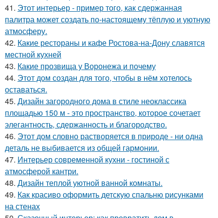
41.
Этот интерьер - пример того, как сдержанная
палитра может создать по-настоящему тёплую и уютную
атмосферу.
42.
Какие рестораны и кафе Ростова-на-Дону славятся
местной кухней
43.
Какие прозвища у Воронежа и почему
44.
Этот дом создан для того, чтобы в нём хотелось
оставаться.
45.
Дизайн загородного дома в стиле неоклассика
площадью 150 м - это пространство, которое сочетает
элегантность, сдержанность и благородство.
46.
Этот дом словно растворяется в природе - ни одна
деталь не выбивается из общей гармонии.
47.
Интерьер современной кухни - гостиной с
атмосферой кантри.
48.
Дизайн теплой уютной ванной комнаты.
49.
Как красиво оформить детскую спальню рисунками
на стенах
50.
Сказочный интерьер: как превратить дом в