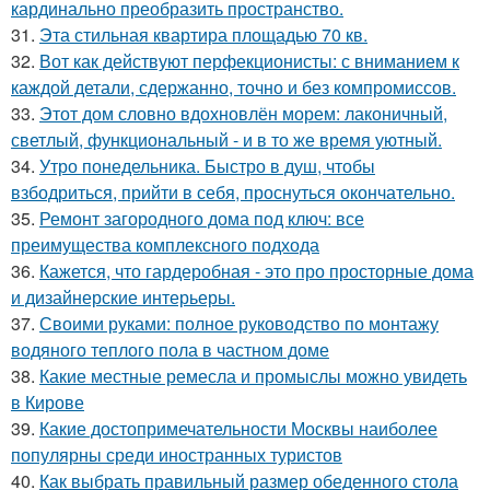
кардинально преобразить пространство.
31.
Эта стильная квартира площадью 70 кв.
32.
Вот как действуют перфекционисты: с вниманием к
каждой детали, сдержанно, точно и без компромиссов.
33.
Этот дом словно вдохновлён морем: лаконичный,
светлый, функциональный - и в то же время уютный.
34.
Утро понедельника. Быстро в душ, чтобы
взбодриться, прийти в себя, проснуться окончательно.
35.
Ремонт загородного дома под ключ: все
преимущества комплексного подхода
36.
Кажется, что гардеробная - это про просторные дома
и дизайнерские интерьеры.
37.
Своими руками: полное руководство по монтажу
водяного теплого пола в частном доме
38.
Какие местные ремесла и промыслы можно увидеть
в Кирове
39.
Какие достопримечательности Москвы наиболее
популярны среди иностранных туристов
40.
Как выбрать правильный размер обеденного стола