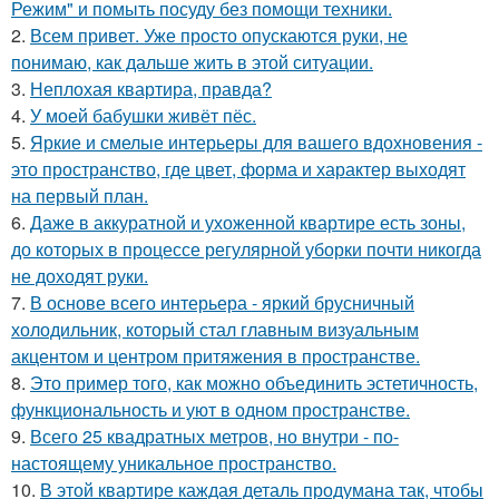
Режим" и помыть посуду без помощи техники.
2.
Всем привет. Уже просто опускаются руки, не
понимаю, как дальше жить в этой ситуации.
3.
Неплохая квартира, правда?
4.
У моей бабушки живёт пёс.
5.
Яркие и смелые интерьеры для вашего вдохновения -
это пространство, где цвет, форма и характер выходят
на первый план.
6.
Даже в аккуратной и ухоженной квартире есть зоны,
до которых в процессе регулярной уборки почти никогда
не доходят руки.
7.
В основе всего интерьера - яркий брусничный
холодильник, который стал главным визуальным
акцентом и центром притяжения в пространстве.
8.
Это пример того, как можно объединить эстетичность,
функциональность и уют в одном пространстве.
9.
Всего 25 квадратных метров, но внутри - по-
настоящему уникальное пространство.
10.
В этой квартире каждая деталь продумана так, чтобы