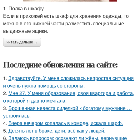
1. Полка в шкафу
Если в прихожей есть шкаф для хранения одежды, то
можно в его нижней части разместить специальные
выдвижные ящики.
читать дальше →
Последние обновления на сайте:
1.
Здравствуйте. У меня сложилась непростая ситуация
и очень нужна помощь со стороны.
2.
Мне 27. У меня образование, своя квартира и работа,
о которой я давно мечтала.
3.
Брошенная невеста сиделкой к богатому мужчине …
устроилась.
4.
Вчера вечером копалась в комоде, искала шарф.
5.
Десять лет в браке, дети, всё как у людей.
6.
Задаюсь вопросом: осознают ли жёны, вернувшие