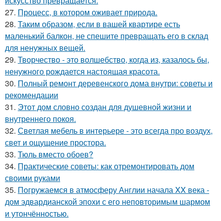
искусство превращается.
27.
Процесс, в котором оживает природа.
28.
Таким образом, если в вашей квартире есть
маленький балкон, не спешите превращать его в склад
для ненужных вещей.
29.
Творчество - это волшебство, когда из, казалось бы,
ненужного рождается настоящая красота.
30.
Полный ремонт деревенского дома внутри: советы и
рекомендации
31.
Этот дом словно создан для душевной жизни и
внутреннего покоя.
32.
Светлая мебель в интерьере - это всегда про воздух,
свет и ощущение простора.
33.
Тюль вместо обоев?
34.
Практические советы: как отремонтировать дом
своими руками
35.
Погружаемся в атмосферу Англии начала XX века -
дом эдвардианской эпохи с его неповторимым шармом
и утончённостью.