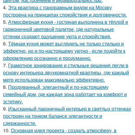
цветом, настроением и индивидуальностью.
4.
Эта квартира с панорамным видом на Москву
построена на принципах спокойствия и долговечности.
5.
Атмосферная кухня - гостиная выполнена в тёплой и
гармоничной цветовой палитре, где натуральные
оттенки создают ощущение уюта и спокойствия.
6.
Тёмная кухня может выглядеть не только стильно и
эффектно, но и по-настоящему уютно - если подойти к
оформлению осознанно и продуманно.
7.
Грамотное зонирование и стильные решения легли в
основу интерьера двухкомнатной квартиры, где каждый
метр использован максимально эффективно.
8.
Продуманный, элегантный и по-настоящему
семейный дом, где каждая зона работает на комфорт и
эстетику.
9.
Изысканный лаконичный интерьер в светлых оттенках
построен на тонком балансе элегантности и
сдержанности.
10.
Основная идея проекта - создать атмосферу, в