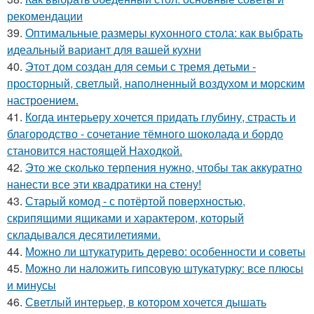
рекомендации
39.
Оптимальные размеры кухонного стола: как выбрать
идеальный вариант для вашей кухни
40.
Этот дом создан для семьи с тремя детьми -
просторный, светлый, наполненный воздухом и морским
настроением.
41.
Когда интерьеру хочется придать глубину, страсть и
благородство - сочетание тёмного шоколада и бордо
становится настоящей Находкой.
42.
Это же сколько терпения нужно, чтобы так аккуратно
нанести все эти квадратики на стену!
43.
Старый комод - с потёртой поверхностью,
скрипящими ящиками и характером, который
складывался десятилетиями.
44.
Можно ли штукатурить дерево: особенности и советы
45.
Можно ли наложить гипсовую штукатурку: все плюсы
и минусы
46.
Светлый интерьер, в котором хочется дышать