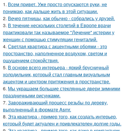
1.
Всем привет. Уже просто опускаются руки, не
понимаю, как дальше жить в этой ситуации.
2.
Вечер пятницы, как обычно - собрались у друзей.
3.
В течение нескольких столетий в Европе врачи
практиковали так называемое "Лечение" истерии у
женщин с помощью стимуляции гениталий.
4.
Светлая квартира с акцентными обоями - это
пространство, наполненное воздухом, светом и
ощущением спокойствия.
5.
В основе всего интерьера - яркий брусничный
холодильник, который стал главным визуальным
акцентом и центром притяжения в пространстве.
6.
Мы украшаем большие стеклянные двери зимними
праздничными рисунками.
7.
Завораживающий процесс резьбы по дереву,
выполненный в формате Asmr.
8.
Эта квартира - пример того, как создать интерьер,
который будет актуален и привлекателен долгие годы.
9.
Эта квартира - пример того, как даже в компактном