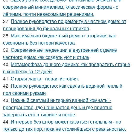
современный минимализм, классическая форма - с
лёгкими, почти невесомыми решениями.
37.
Полное руководство по ремонту в частном доме: от
планирования до финальных штрихов
38.
Максимально бюджетный ремонт вторички: как
сэкономить без потери качества
39.
Современные тенденции в внутренней отделке
частного дома: как создать уют и стиль
40.
Метаморфоза дачного домика: как превратить старье
в конфетку за 12 дней
41.
Старая лавка - новая история.
42.
Полное руководство: как сделать водяной теплый
пол своими руками
43.
Нежный светлый интерьер ванной комнаты -
пространство, где начинается день и где приятно
завершать его в тишине и покое.
44.
Интерьер без штор может казаться стильным - но
только до тех пор, пока не столкнёшься с реальностью.