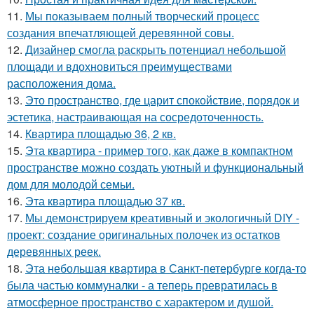
11.
Мы показываем полный творческий процесс
создания впечатляющей деревянной совы.
12.
Дизайнер смогла раскрыть потенциал небольшой
площади и вдохновиться преимуществами
расположения дома.
13.
Это пространство, где царит спокойствие, порядок и
эстетика, настраивающая на сосредоточенность.
14.
Квартира площадью 36, 2 кв.
15.
Эта квартира - пример того, как даже в компактном
пространстве можно создать уютный и функциональный
дом для молодой семьи.
16.
Эта квартира площадью 37 кв.
17.
Мы демонстрируем креативный и экологичный DIY -
проект: создание оригинальных полочек из остатков
деревянных реек.
18.
Эта небольшая квартира в Санкт-петербурге когда-то
была частью коммуналки - а теперь превратилась в
атмосферное пространство с характером и душой.