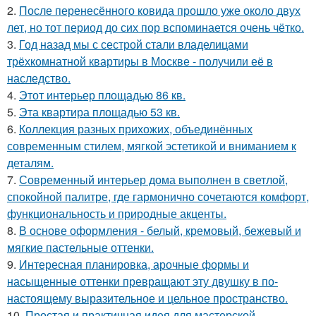
2.
После перенесённого ковида прошло уже около двух
лет, но тот период до сих пор вспоминается очень чётко.
3.
Год назад мы с сестрой стали владелицами
трёхкомнатной квартиры в Москве - получили её в
наследство.
4.
Этот интерьер площадью 86 кв.
5.
Эта квартира площадью 53 кв.
6.
Коллекция разных прихожих, объединённых
современным стилем, мягкой эстетикой и вниманием к
деталям.
7.
Современный интерьер дома выполнен в светлой,
спокойной палитре, где гармонично сочетаются комфорт,
функциональность и природные акценты.
8.
В основе оформления - белый, кремовый, бежевый и
мягкие пастельные оттенки.
9.
Интересная планировка, арочные формы и
насыщенные оттенки превращают эту двушку в по-
настоящему выразительное и цельное пространство.
10.
Простая и практичная идея для мастерской.