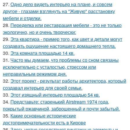
27.
Одно дело видеть интерьер на плане, и совсем
другое - глазами взглянуть на "Живую" расстановку
мебели и отделки.
28.
Переделка или реставрация мебели - это не только
экологично, но и очень творчески:
29.
Эта квартира - пример того, как цвет и детали могут
создавать ощущение настоящего домашнего тепла.
30.
Эта комната площадью 14 кв.
31.
Часто мы думаем, что проблемы со сном связаны
исключительно с усталостью, стрессом или
неправильным режимом дня.
32.
Этот проект - результат работы архитектора, который
создавал интерьер для своей семьи.
33.
Этот изящный интерьер площадью 54 кв.
34.
Представьте: старенький Airstream 1974 года,
покрытый ржавчиной, заброшенный и почти забытый.
35.
Какие основные исторические
достопримечательности есть в Кирове
36.
Здесь уютно соседствуют винтажные элементы и