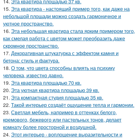
14.
Эта квартира площадью 37 кв.
15.
Эта квартира - настоящий пример того, как даже на
небольшой площади можно создать гармоничное и
уютное пространство.
16.
Эта небольшая квартира стала ярким примером того,
как смелая работа с цветом может преобразить даже
скромное пространство.
17.
Декоративная штукатурка с эффектом камня и
бетона: стиль и фактура.
18.
О том, что цвета способны влиять на психику
человека, известно давно.
19.
Эта квартира площадью 70 кв.
20.
Эта уютная квартира площадью 39 кв.
21.
Эта компактная студия площадью 35 кв.
22.
Такой интерьер создаёт ощущение тепла и гармонии.
23.
Светлая мебель, например в оттенках белого,
кремового, бежевого или пастельных тонов, делает
комнату более просторной и воздушной.
24.
Этот интерьер - воплощение выразительности и