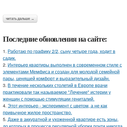
читать дальше →
Последние обновления на сайте:
1.
Работаю по графику 2/2, сыну четыре года, ходит в
садик.
2.
Интерьер квартиры выполнен в современном стиле с
элементами Мемфиса и создан для молодой семейной
пары, ценящей комфорт и выразительный дизайн.
3.
В течение нескольких столетий в Европе врачи
практиковали так называемое "Лечение" истерии у
женщин с помощью стимуляции гениталий.
4.
Этот интерьер - эксперимент с цветом, а не как
привычное жилое пространство.
5.
Даже в аккуратной и ухоженной квартире есть зоны,
до которых в процессе регулярной уборки почти никогда