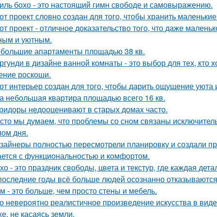
иль бохо - это настоящий гимн свободе и самовыражению.
от проект словно создан для того, чтобы хранить маленьк
от проект - отличное доказательство того, что даже мален
ным и уютным.
большие апартаменты площадью 38 кв.
ргунди в дизайне ванной комнаты - это выбор для тех, кто х
ние роскоши.
от интерьер создан для того, чтобы дарить ощущение уюта 
а небольшая квартира площадью всего 16 кв.
ридоры недооценивают в старых домах часто.
сто мы думаем, что проблемы со сном связаны исключител
ом дня.
зайнеры полностью пересмотрели планировку и создали пр
ается с функциональностью и комфортом.
хо - это праздник свободы, цвета и текстур, где каждая де
последние годы всё больше людей осознанно отказываются 
м - это больше, чем просто стены и мебель.
о невероятно реалистичное произведение искусства в виде
хе, не касаясь земли.