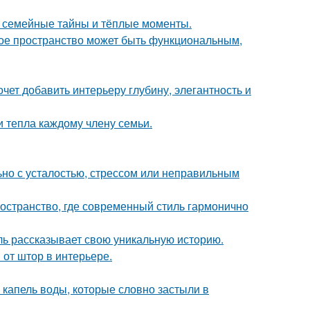
ие семейные тайны и тёплые моменты.
ькое пространство может быть функциональным,
очет добавить интерьеру глубину, элегантность и
и тепла каждому члену семьи.
ьно с усталостью, стрессом или неправильным
остранство, где современный стиль гармонично
таль рассказывает свою уникальную историю.
от штор в интерьере.
 капель воды, которые словно застыли в