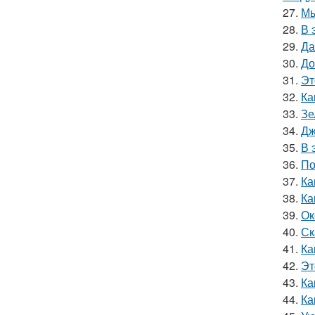
27.
Мы
28.
В 
29.
Да
30.
До
31.
Эт
32.
Ка
33.
Зе
34.
Дж
35.
В 
36.
По
37.
Ка
38.
Ка
39.
Ок
40.
Ск
41.
Ка
42.
Эт
43.
Ка
44.
Ка