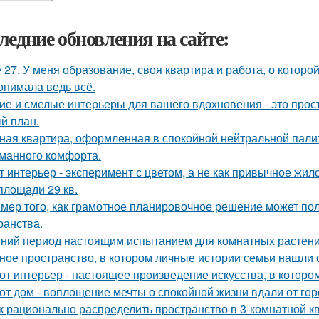
ледние обновления на сайте:
 27. У меня образование, своя квартира и работа, о которой
онимала ведь всё.
ие и смелые интерьеры для вашего вдохновения - это прост
й план.
ная квартира, оформленная в спокойной нейтральной пали
манного комфорта.
т интерьер - эксперимент с цветом, а не как привычное жил
площади 29 кв.
мер того, как грамотное планировочное решение может по
ранства.
ний период настоящим испытанием для комнатных растени
ное пространство, в котором личные истории семьи нашли 
от интерьер - настоящее произведение искусства, в которо
от дом - воплощение мечты о спокойной жизни вдали от гор
к рационально распределить пространство в 3-комнатной к