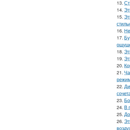
13.
Ст
14.
Эт
15.
Эт
стиль
16.
Не
17.
Бу
ощуще
18.
Эт
19.
Эт
20.
Ко
21.
Ча
режим
22.
Ди
сочет
23.
Бо
24.
В 
25.
До
26.
Эт
возду