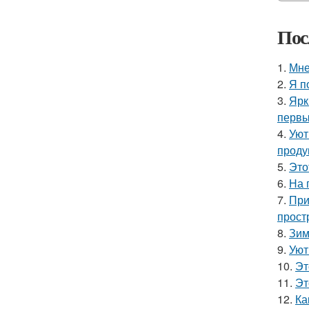
Пос
1.
Мне
2.
Я п
3.
Ярк
первы
4.
Уют
проду
5.
Это
6.
На 
7.
При
прост
8.
Зим
9.
Уют
10.
Эт
11.
Эт
12.
Ка