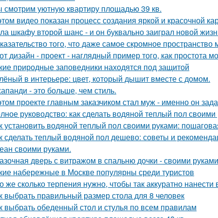
 смотрим уютную квартиру площадью 39 кв.
этом видео показан процесс создания яркой и красочной кар
ла шкафу второй шанс - и он буквально заиграл новой жизн
казательство того, что даже самое скромное пространство 
от дизайн - проект - наглядный пример того, как простота 
кие природные заповедники находятся под защитой
лёный в интерьере: цвет, который дышит вместе с домом.
апанди - это больше, чем стиль.
этом проекте главным заказчиком стал муж - именно он за
лное руководство: как сделать водяной теплый пол своими
к установить водяной теплый пол своими руками: пошагова
к сделать теплый водяной пол дешево: советы и рекоменда
еан своими руками.
азочная дверь с витражом в спальню дочки - своими руками
кие набережные в Москве популярны среди туристов
о же сколько терпения нужно, чтобы так аккуратно нанести в
к выбрать правильный размер стола для 8 человек
к выбрать обеденный стол и стулья по всем правилам