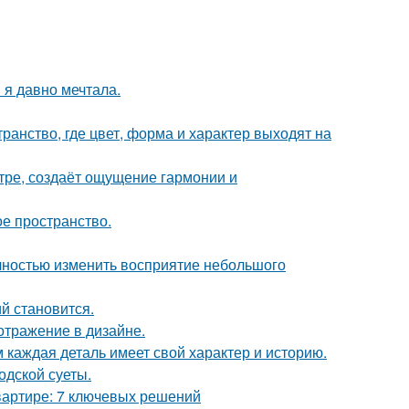
 я давно мечтала.
ранство, где цвет, форма и характер выходят на
тре, создаёт ощущение гармонии и
ое пространство.
лностью изменить восприятие небольшого
й становится.
отражение в дизайне.
м каждая деталь имеет свой характер и историю.
одской суеты.
вартире: 7 ключевых решений