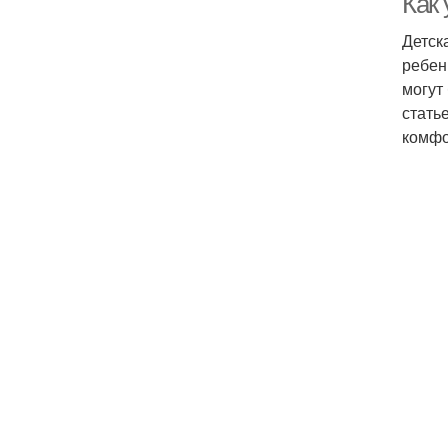
Как 
Детск
ребен
могут
стать
комфо