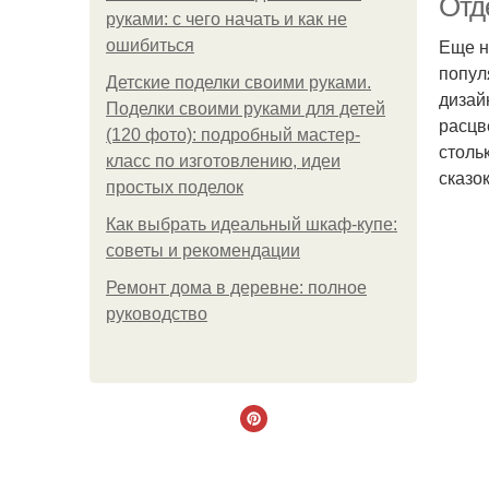
Отде
руками: с чего начать и как не
Еще н
ошибиться
попул
Детские поделки своими руками.
дизай
Поделки своими руками для детей
расцв
(120 фото): подробный мастер-
столь
класс по изготовлению, идеи
сказок 
простых поделок
Как выбрать идеальный шкаф-купе:
советы и рекомендации
Ремонт дома в деревне: полное
руководство