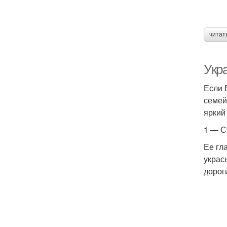
читат
Укр
Если 
семей
яркий
1 — С
Ее гл
украс
дорог