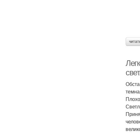
читат
Лег
све
Обста
темна
Плохо
Светл
Приня
челов
велик