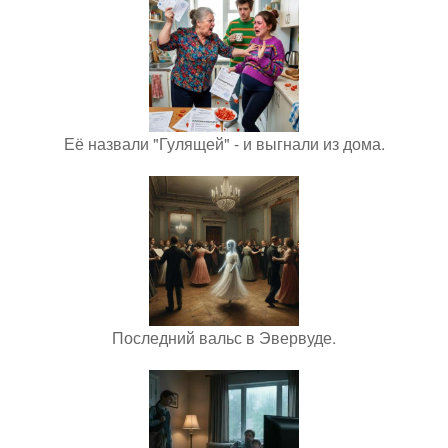
Её назвали "Гулящей" - и выгнали из дома.
Последний вальс в Эвервуде.