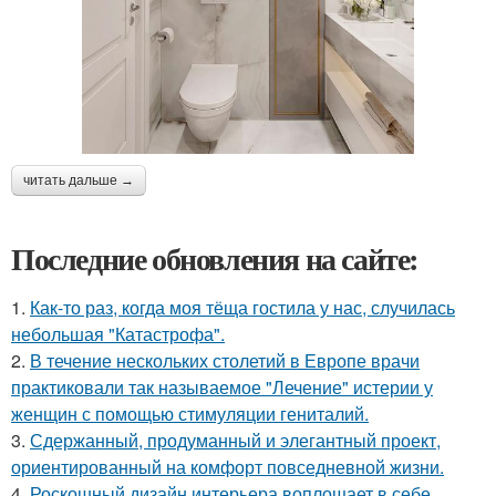
читать дальше →
Последние обновления на сайте:
1.
Как-то раз, когда моя тёща гостила у нас, случилась
небольшая "Катастрофа".
2.
В течение нескольких столетий в Европе врачи
практиковали так называемое "Лечение" истерии у
женщин с помощью стимуляции гениталий.
3.
Сдержанный, продуманный и элегантный проект,
ориентированный на комфорт повседневной жизни.
4.
Роскошный дизайн интерьера воплощает в себе