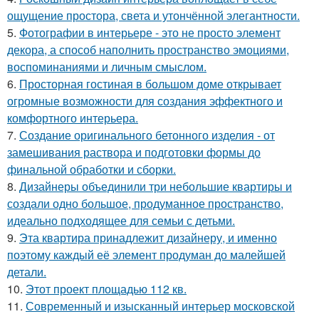
ощущение простора, света и утончённой элегантности.
5.
Фотографии в интерьере - это не просто элемент
декора, а способ наполнить пространство эмоциями,
воспоминаниями и личным смыслом.
6.
Просторная гостиная в большом доме открывает
огромные возможности для создания эффектного и
комфортного интерьера.
7.
Создание оригинального бетонного изделия - от
замешивания раствора и подготовки формы до
финальной обработки и сборки.
8.
Дизайнеры объединили три небольшие квартиры и
создали одно большое, продуманное пространство,
идеально подходящее для семьи с детьми.
9.
Эта квартира принадлежит дизайнеру, и именно
поэтому каждый её элемент продуман до малейшей
детали.
10.
Этот проект площадью 112 кв.
11.
Современный и изысканный интерьер московской