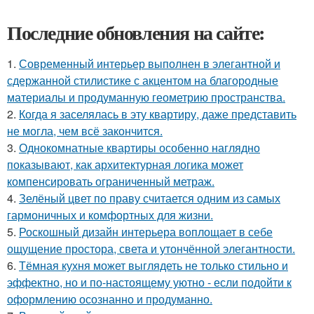
Последние обновления на сайте:
1.
Современный интерьер выполнен в элегантной и
сдержанной стилистике с акцентом на благородные
материалы и продуманную геометрию пространства.
2.
Когда я заселялась в эту квартиру, даже представить
не могла, чем всё закончится.
3.
Однокомнатные квартиры особенно наглядно
показывают, как архитектурная логика может
компенсировать ограниченный метраж.
4.
Зелёный цвет по праву считается одним из самых
гармоничных и комфортных для жизни.
5.
Роскошный дизайн интерьера воплощает в себе
ощущение простора, света и утончённой элегантности.
6.
Тёмная кухня может выглядеть не только стильно и
эффектно, но и по-настоящему уютно - если подойти к
оформлению осознанно и продуманно.