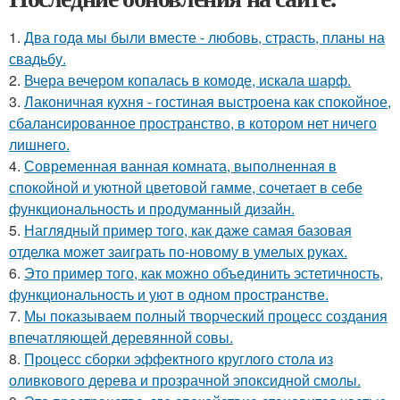
1.
Два года мы были вместе - любовь, страсть, планы на
свадьбу.
2.
Вчера вечером копалась в комоде, искала шарф.
3.
Лаконичная кухня - гостиная выстроена как спокойное,
сбалансированное пространство, в котором нет ничего
лишнего.
4.
Современная ванная комната, выполненная в
спокойной и уютной цветовой гамме, сочетает в себе
функциональность и продуманный дизайн.
5.
Наглядный пример того, как даже самая базовая
отделка может заиграть по-новому в умелых руках.
6.
Это пример того, как можно объединить эстетичность,
функциональность и уют в одном пространстве.
7.
Мы показываем полный творческий процесс создания
впечатляющей деревянной совы.
8.
Процесс сборки эффектного круглого стола из
оливкового дерева и прозрачной эпоксидной смолы.