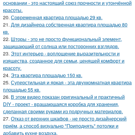
основании - это настоящий союз прочности и утончённой
красоты.
20.
Современная квартира площадью 29 кв.
21.
Для дизайнера собственная квартира площадью 80
кв.
22.
Шторы - это не просто функциональный элемент,
защищающий от солнца или посторонних взглядов.
23.
Этот интерьер - воплощение выразительности и
изящества, созданное для семьи, ценящей комфорт и
красоту.
24.
Эта квартира площадью 150 кв.
25.
Суперстильная и яркая - эта двухкомнатная квартира
площадью 55 кв.
26.
В этом видео показан оригинальный и практичный
DIY - проект - вращающаяся коробка для хранения,
сделанная своими руками из подручных материалов.
27.
Отказ от верхних шкафов - не просто дизайнерский
приём, а способ визуально "Приподнять" потолки и
добавить кухне воздуха.