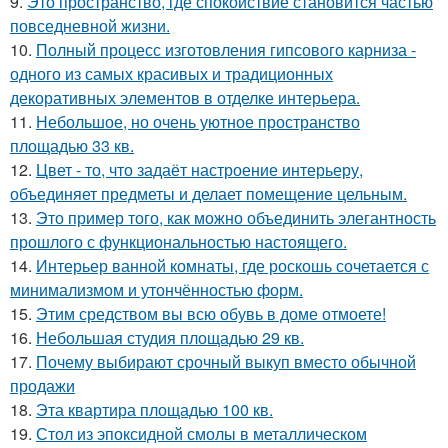
9.
Это пространство, где спокойствие становится частью
повседневной жизни.
10.
Полный процесс изготовления гипсового карниза -
одного из самых красивых и традиционных
декоративных элементов в отделке интерьера.
11.
Небольшое, но очень уютное пространство
площадью 33 кв.
12.
Цвет - то, что задаёт настроение интерьеру,
объединяет предметы и делает помещение цельным.
13.
Это пример того, как можно объединить элегантность
прошлого с функциональностью настоящего.
14.
Интерьер ванной комнаты, где роскошь сочетается с
минимализмом и утончённостью форм.
15.
Этим средством вы всю обувь в доме отмоете!
16.
Небольшая студия площадью 29 кв.
17.
Почему выбирают срочный выкуп вместо обычной
продажи
18.
Эта квартира площадью 100 кв.
19.
Стол из эпоксидной смолы в металлическом