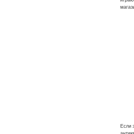
магаз
Если 
антик