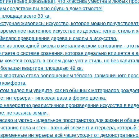
от интерьер доказывает, что классика уместна в любых про
им средством вы всю обувь в доме отмоете!
 площади всего 33 кв.
кстурная живопись: искусство, которое можно почувствоват
временное настенное искусство из дерева: тепло, стиль и х
ймлапс превращения дерева и смолы в искусство.
ол из эпоксидной смолы в металлическом основании - это н
чтаете о системе хранения, которая идеально впишется в 
м хочется создать в своем доме уют и стиль, но без капита
большая квартира площадью 42 кв.
а квартира стала воплощением тёплого, гармоничного прос
и комфорта.
этом видео вы увидите, как из обычных материалов рожда
ет интерьера - гипсовая ваза в форме цветка.
о невероятно реалистичное произведение искусства в виде
хе, не касаясь земли.
асиво и уютно - идеальное пространство для жизни и общен
четание пола и стен - важный элемент интерьера, который 
временные интерьеры всё чаще уходят от демонстративно