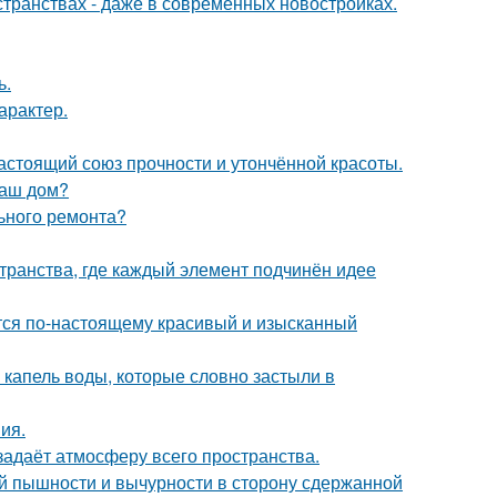
странствах - даже в современных новостройках.
ь.
арактер.
астоящий союз прочности и утончённой красоты.
ваш дом?
льного ремонта?
транства, где каждый элемент подчинён идее
ется по-настоящему красивый и изысканный
 капель воды, которые словно застыли в
ия.
задаёт атмосферу всего пространства.
й пышности и вычурности в сторону сдержанной