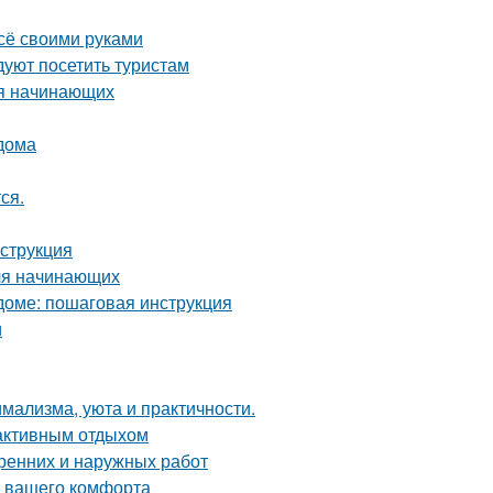
всё своими руками
уют посетить туристам
ля начинающих
 дома
ся.
нструкция
для начинающих
доме: пошаговая инструкция
и
имализма, уюта и практичности.
 активным отдыхом
тренних и наружных работ
я вашего комфорта