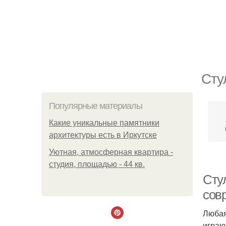
Сту
Популярные материалы
Какие уникальные памятники
архитектуры есть в Иркутске
Уютная, атмосферная квартира -
студия, площадью - 44 кв.
Сту
сов
Любая
играю