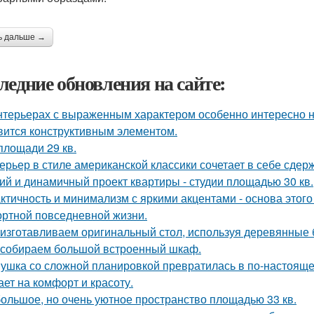
ь дальше →
ледние обновления на сайте:
нтерьерах с выраженным характером особенно интересно на
вится конструктивным элементом.
площади 29 кв.
ерьер в стиле американской классики сочетает в себе сдер
ий и динамичный проект квартиры - студии площадью 30 кв.
ктичность и минимализм с яркими акцентами - основа этого
ртной повседневной жизни.
изготавливаем оригинальный стол, используя деревянные б
собираем большой встроенный шкаф.
ушка со сложной планировкой превратилась в по-настоящем
ает на комфорт и красоту.
ольшое, но очень уютное пространство площадью 33 кв.