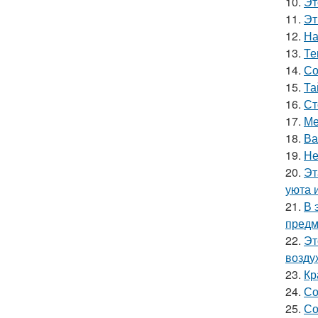
10.
Эт
11.
Эт
12.
На
13.
Те
14.
Со
15.
Та
16.
Ст
17.
Ме
18.
Ва
19.
Не
20.
Эт
уюта 
21.
В 
предм
22.
Эт
возду
23.
Кр
24.
Со
25.
Со