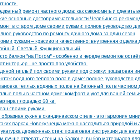
нтности.
джетный ремонт частного дома: как сэкономить и сделать 
кие основные достопримечательности Челябинска рекоменд
монт в старом доме своими руками: полное руководство д
лное руководство по ремонту дачного дома за один сезон
оими руками – красиво и качественно: внутренняя отделка
обный. Светлый. Функциональный.
сто балкон "на Потом" - особенно в череде ремонтов остаёт
от интерьер - не просто про удобство.
дяной теплый пол своими руками под стяжку: пошаговая и
нтаж водяного теплого пола в доме: полное руководство 
тановка теплых водяных полов на бетонный пол в частном 
плые полы в частном доме: комфорт и уют для вашей семь
артира площадью 68 кв.
еан своими руками.
- образная кухня в скандинавском стиле - это гармония мин
каких парках Новокузнецка можно насладиться природой и
укатурка деревянных стен: пошаговая инструкция для вну
м лучше отделать стены на балконе: выбор материалов дл