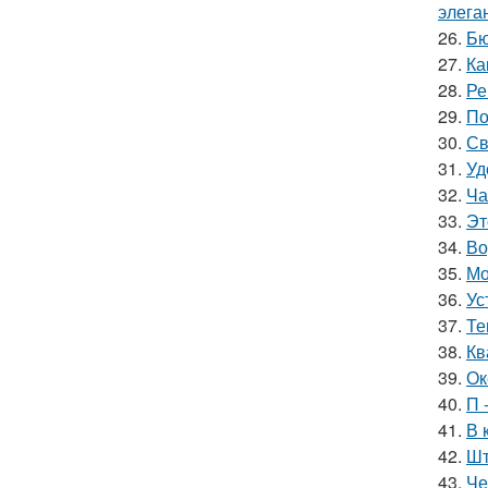
элега
26.
Бю
27.
Ка
28.
Ре
29.
По
30.
Св
31.
Уд
32.
Ча
33.
Эт
34.
Во
35.
Мо
36.
Ус
37.
Те
38.
Кв
39.
Ок
40.
П 
41.
В 
42.
Шт
43.
Че