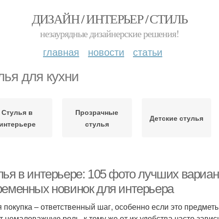
ДИЗАЙН / ИНТЕРЬЕР / СТИЛЬ
незаурядные дизайнерские решения!
главная
новости
статьи
лья для кухни
Стулья в
Прозрачные
Детские стулья
интерьере
стулья
лья в интерьере: 105 фото лучших вариан
ременных новинок для интерьера
 покупка – ответственный шаг, особенно если это предмет
т немаловажную роль, к тому же от их удобства часто зави