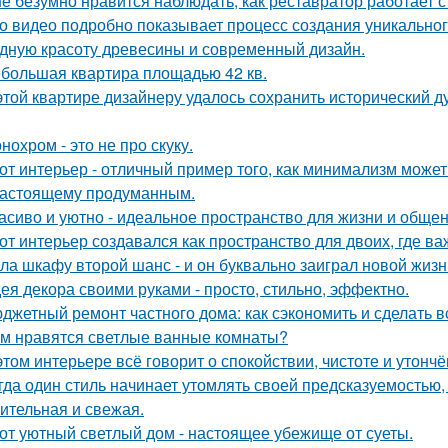
е безумно нравится наблюдать, как реставратор работает с
о видео подробно показывает процесс создания уникального
дную красоту древесины и современный дизайн.
большая квартира площадью 42 кв.
этой квартире дизайнеру удалось сохранить исторический ду
нохром - это не про скуку.
от интерьер - отличный пример того, как минимализм может
настоящему продуманным.
асиво и уютно - идеальное пространство для жизни и общен
от интерьер создавался как пространство для двоих, где ва
ла шкафу второй шанс - и он буквально заиграл новой жизн
ея декора своими руками - просто, стильно, эффектно.
джетный ремонт частного дома: как сэкономить и сделать 
м нравятся светлые ванные комнаты?
этом интерьере всё говорит о спокойствии, чистоте и утончё
гда один стиль начинает утомлять своей предсказуемостью, 
ительная и свежая.
от уютный светлый дом - настоящее убежище от суеты.