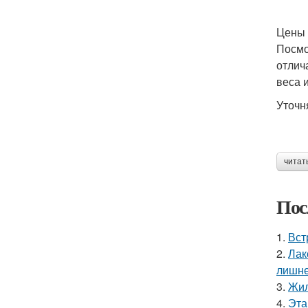
Цены 
Посмо
отлич
веса 
Уточн
читат
Пос
1.
Вст
2.
Лак
лишне
3.
Жил
4.
Эта