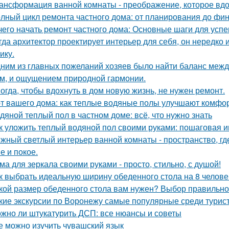
ансформация ванной комнаты - преображение, которое вдо
лный цикл ремонта частного дома: от планирования до фи
чего начать ремонт частного дома: Основные шаги для усп
гда архитектор проектирует интерьер для себя, он нередко 
ику.
ним из главных пожеланий хозяев было найти баланс межд
м, и ощущением природной гармонии.
огда, чтобы вдохнуть в дом новую жизнь, не нужен ремонт.
т вашего дома: как теплые водяные полы улучшают комфо
дяной теплый пол в частном доме: всё, что нужно знать
к уложить теплый водяной пол своими руками: пошаговая и
жный светлый интерьер ванной комнаты - пространство, где
е и покое.
ма для зеркала своими руками - просто, стильно, с душой!
к выбрать идеальную ширину обеденного стола на 8 челове
кой размер обеденного стола вам нужен? Выбор правильно
кие экскурсии по Воронежу самые популярные среди турис
жно ли штукатурить ДСП: все нюансы и советы
е можно изучить чувашский язык