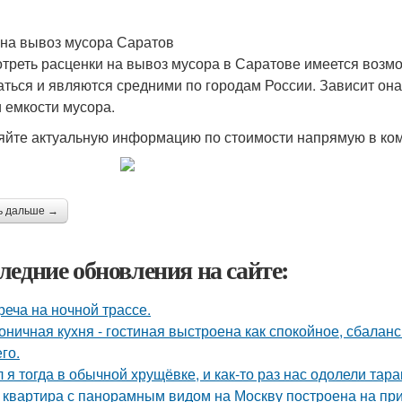
на вывоз мусора Саратов
треть расценки на вывоз мусора в Саратове имеется возмо
аться и являются средними по городам России. Зависит она
и емкости мусора.
яйте актуальную информацию по стоимости напрямую в ко
ь дальше →
ледние обновления на сайте:
реча на ночной трассе.
оничная кухня - гостиная выстроена как спокойное, сбалан
го.
 я тогда в обычной хрущёвке, и как-то раз нас одолели тара
 квартира с панорамным видом на Москву построена на при