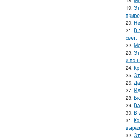
18.
Мн
19.
Эт
приро
20.
Не
21.
В 
свет.
22.
Мо
23.
Эт
и по-
24.
Кр
25.
Эт
26.
Да
27.
Ид
28.
Бю
29.
Ва
30.
В 
31.
Ко
выраз
32.
Эт