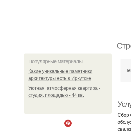
Стр
Популярные материалы
М
Какие уникальные памятники
архитектуры есть в Иркутске
Уютная, атмосферная квартира -
студия, площадью - 44 кв.
Усл
Сбор 
обслу
свалк