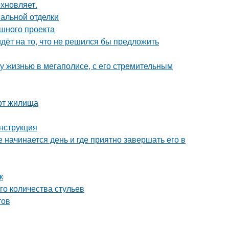
хновляет.
нальной отделки
ешного проекта
идёт на то, что не решился бы предложить
у жизнью в мегаполисе, с его стремительным
рт жилища
нструкция
 начинается день и где приятно завершать его в
к
го количества стульев
тов