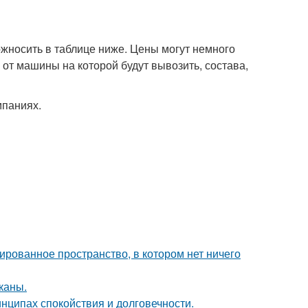
жносить в таблице ниже. Цены могут немного
 от машины на которой будут вывозить, состава,
мпаниях.
сированное пространство, в котором нет ничего
каны.
нципах спокойствия и долговечности.