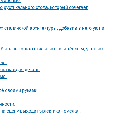
 мебелью.
 рустикального стола, который сочетает
х сталинской архитектуры, добавив в него уют и
 быть не только стильным, но и тёплым, уютным
ия.
жна каждая деталь.
ью!
всё своими руками
нности.
на сцену выходит эклектика - смелая,