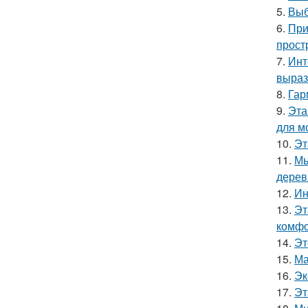
5.
Выб
6.
При
прост
7.
Инт
выраз
8.
Гар
9.
Эта
для м
10.
Эт
11.
Мы
дерев
12.
Ин
13.
Эт
комфо
14.
Эт
15.
Ма
16.
Эк
17.
Эт