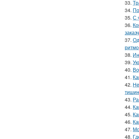
33.
Тр
34.
По
35.
С 
36.
Ко
заказч
37.
Од
ритмо
38.
Ин
39.
Ую
40.
Во
41.
Ка
42.
Не
тишин
43.
Ра
44.
Ка
45.
Ка
46.
Ка
47.
Мо
48.
Гд