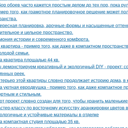
ор обоев часто кажется простым делом до тех пор, пока ру
мер того, как грамотное планировочное решение может по
ранства.
ересная планировка, арочные формы и насыщенные оттенк
ительное и цельное пространство.
мония истории и современного комфорта.
 квартира - пример того, как даже в компактном простран
олодой семьи.
а квартира площадью 44 кв.
 демонстрируем креативный и экологичный DIY - проект: с
янных реек.
терьер этой квартиры словно продолжает историю дома, в 
а уютная евродвушка - пример того, как даже компактное п
ртным и стильным.
от проект словно создан для того, чтобы хранить маленьк
стер-классу по восточному искусству аранжировки цветов в
ологичные и устойчивые материалы в отделке
а компактная студия площадью 35 кв.