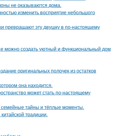
лоны не оказываются дома.
лностью изменить восприятие небольшого
и превращают эту двушку в по-настоящему
стве можно создать уютный и функциональный дом
оздание оригинальных полочек из остатков
котором она находится.
ространство может стать по-настоящему
ие семейные тайны и тёплые моменты.
 китайской традиции.