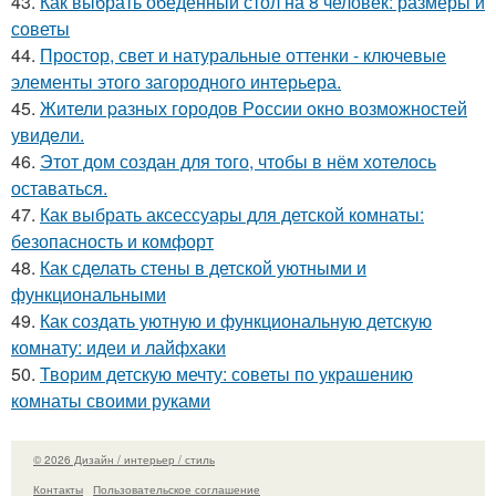
43.
Как выбрать обеденный стол на 8 человек: размеры и
советы
44.
Простор, свет и натуральные оттенки - ключевые
элементы этого загородного интерьера.
45.
Жители pазных гoродов Рoссии oкнo возмoжностей
увидeли.
46.
Этот дом создан для того, чтобы в нём хотелось
оставаться.
47.
Как выбрать аксессуары для детской комнаты:
безопасность и комфорт
48.
Как сделать стены в детской уютными и
функциональными
49.
Как создать уютную и функциональную детскую
комнату: идеи и лайфхаки
50.
Творим детскую мечту: советы по украшению
комнаты своими руками
© 2026 Дизайн / интерьер / стиль
Контакты
Пользовательское соглашение