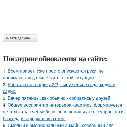
читать дальше →
Последние обновления на сайте:
1.
Всем привет. Уже просто опускаются руки, не
понимаю, как дальше жить в этой ситуации.
2.
Работаю по графику 2/2, сыну четыре года, ходит в
садик.
3.
Вечер пятницы, как обычно - собрались у друзей.
4.
Общее восприятие интерьера квартиры формируется
не только за счет мебели, освещения и аксессуаров, но и
благодаря оформлению стен.
5.
Смелый и эмоциональный дизайн, созданный для