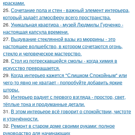
красками.
25.
Сочетание пола и стен - важный элемент интерьера,
который задаёт атмосферу всего пространства.
26.
Уникальная квартира - музей Людмилы Гурченко -
настоящая капсула времени.
27.
Выдувание стеклянной вазы из мюррины - это
настоящее волшебство, в котором сочетаются огонь,
стекло и человеческое мастерство.
28.
Стол из потрескавшейся смолы - когда химия в
искусство превращается.
29.
Когда интерьер кажется "Слишком Спокойным" или
чего-то явно не хватает - попробуйте добавить яркие
шторы.
30.
Интерьер радует с первого взгляда - простор, свет,
тёплые тона и продуманные детали.
31.
В этом интерьере всё говорит о спокойствии, чистоте
и утончённости.
32.
Ремонт в старом доме своими руками: полное
руководство для начинающих