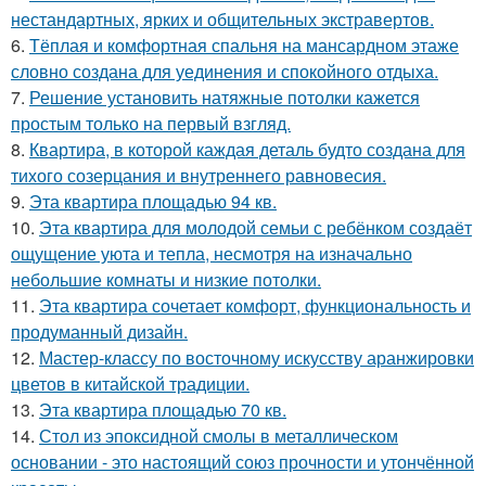
нестандартных, ярких и общительных экстравертов.
6.
Тёплая и комфортная спальня на мансардном этаже
словно создана для уединения и спокойного отдыха.
7.
Решение установить натяжные потолки кажется
простым только на первый взгляд.
8.
Квартира, в которой каждая деталь будто создана для
тихого созерцания и внутреннего равновесия.
9.
Эта квартира площадью 94 кв.
10.
Эта квартира для молодой семьи с ребёнком создаёт
ощущение уюта и тепла, несмотря на изначально
небольшие комнаты и низкие потолки.
11.
Эта квартира сочетает комфорт, функциональность и
продуманный дизайн.
12.
Мастер-классу по восточному искусству аранжировки
цветов в китайской традиции.
13.
Эта квартира площадью 70 кв.
14.
Стол из эпоксидной смолы в металлическом
основании - это настоящий союз прочности и утончённой