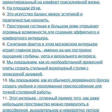
ориентированный на комфорт повседневной жизни.
5.
На площади 29 кв.
6.
Это искусство баланс между эстетикой и
практичностью находить.
7.
Просторная гостиная в большом доме открывает
огромные возможности для создания эффектного и
комфортного интерьера.
8.
Сочетание фактур в этом московском интерьере
играет главную роль - именно на них построено
ощущение глубины, уюта и визуального интереса.
9.
Мы показываем, как из необработанной древесной
плиты создать стильный водопадный столик с
эпоксидной заливкой.
10.
Мы показываем, как из обычного деревянного бруска
создать удобное и продуманное приспособление для
точной столярной работы.
11.
Этот интерьер - отличный пример того, как даже
небольшое пространство можно превратить в
атмосферное, выразительное и невероятно уютное