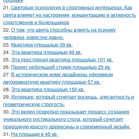
21.
Цветовая психология в спортивных интерьерах. Как
цвета влияют на настроение, концентрацию и активность
спортсменов и болельщиков
22.
О том, что цвета способны влиять на психику
человека, известно давно.
23.
Квартира площадью 39 кв.
24.
Эта квартира площадью 40 кв.
25.
Эта просторная квартира площадью 101 кв.
26.
Проект небольшой студии площадью 25 кв.
27.
В историческом доме дизайнеры оформили
двухкомнатную квартиру площадью 57 кв.
28.
Эта квартира площадью 150 кв.
29.
Интерьер, который сочетает роскошь, элегантность и
геометрическую строгость.
30.
Это видео подробно показывает процесс создания
уникального рустикального стола, который сочетает
природную красоту древесины и современный дизайн.
31.
На площади в 45 кв.