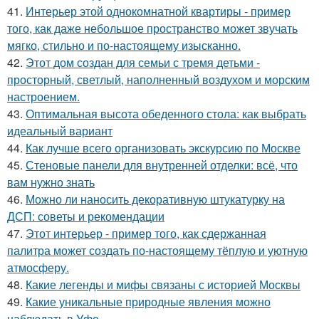
41.
Интерьер этой однокомнатной квартиры - пример
того, как даже небольшое пространство может звучать
мягко, стильно и по-настоящему изысканно.
42.
Этот дом создан для семьи с тремя детьми -
просторный, светлый, наполненный воздухом и морским
настроением.
43.
Оптимальная высота обеденного стола: как выбрать
идеальный вариант
44.
Как лучше всего организовать экскурсию по Москве
45.
Стеновые панели для внутренней отделки: всё, что
вам нужно знать
46.
Можно ли наносить декоративную штукатурку на
ДСП: советы и рекомендации
47.
Этот интерьер - пример того, как сдержанная
палитра может создать по-настоящему тёплую и уютную
атмосферу.
48.
Какие легенды и мифы связаны с историей Москвы
49.
Какие уникальные природные явления можно
наблюдать в Уфе