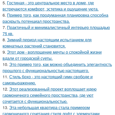
5.
Гостиная - это центральное место в доме, где
встречаются комфорт, эстетика и ощущение уюта.
6.
Пример того, как продуманная планировка способна
раскрыть потенциал пространства.
7.
Практичный и минималистичный интерьер площадью
75 кв.
8.
Зимний период настоящим испытанием для
комнатных растений становится.
9.
Этот дом - воплощение мечты о спокойной жизни
вдали от городской суеты.
10.
Это пример того, как можно объединить элегантность
прошлого с функциональностью настоящего.
11.
Стиль бохо - это настоящий гимн свободе и
самовыражению.
12.
Этот реализованный проект воплощает идею
гармоничного семейного пространства, где уют
сочетается с функциональностью.
13.
Эта небольшая квартира стала примером
гармоничного сочетания стиля лофт с элементами