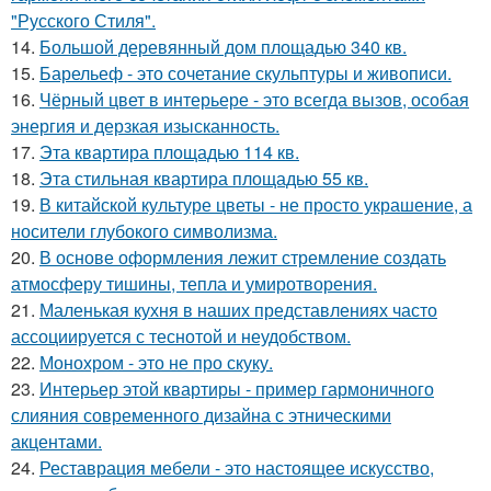
"Русского Стиля".
14.
Большой деревянный дом площадью 340 кв.
15.
Барельеф - это сочетание скульптуры и живописи.
16.
Чёрный цвет в интерьере - это всегда вызов, особая
энергия и дерзкая изысканность.
17.
Эта квартира площадью 114 кв.
18.
Эта стильная квартира площадью 55 кв.
19.
В китайской культуре цветы - не просто украшение, а
носители глубокого символизма.
20.
В основе оформления лежит стремление создать
атмосферу тишины, тепла и умиротворения.
21.
Маленькая кухня в наших представлениях часто
ассоциируется с теснотой и неудобством.
22.
Монохром - это не про скуку.
23.
Интерьер этой квартиры - пример гармоничного
слияния современного дизайна с этническими
акцентами.
24.
Реставрация мебели - это настоящее искусство,