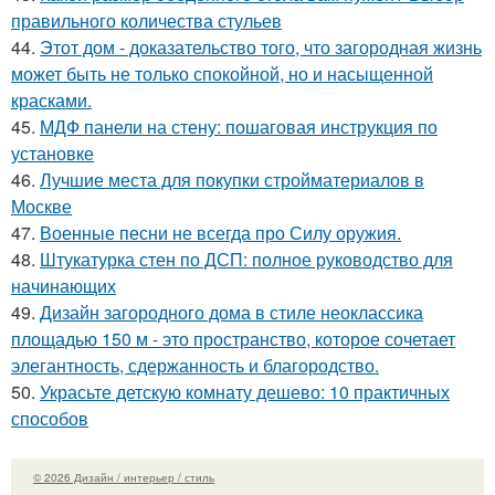
правильного количества стульев
44.
Этот дом - доказательство того, что загородная жизнь
может быть не только спокойной, но и насыщенной
красками.
45.
МДФ панели на стену: пошаговая инструкция по
установке
46.
Лучшие места для покупки стройматериалов в
Москве
47.
Военные песни не всегда про Силу оружия.
48.
Штукатурка стен по ДСП: полное руководство для
начинающих
49.
Дизайн загородного дома в стиле неоклассика
площадью 150 м - это пространство, которое сочетает
элегантность, сдержанность и благородство.
50.
Украсьте детскую комнату дешево: 10 практичных
способов
© 2026 Дизайн / интерьер / стиль