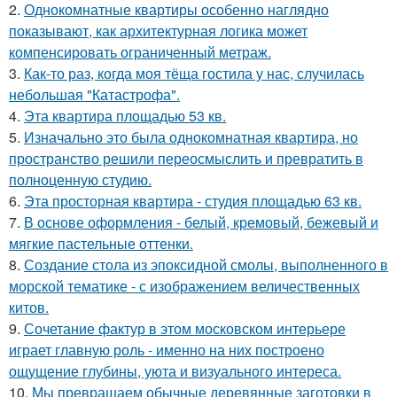
2.
Однокомнатные квартиры особенно наглядно
показывают, как архитектурная логика может
компенсировать ограниченный метраж.
3.
Как-то раз, когда моя тёща гостила у нас, случилась
небольшая "Катастрофа".
4.
Эта квартира площадью 53 кв.
5.
Изначально это была однокомнатная квартира, но
пространство решили переосмыслить и превратить в
полноценную студию.
6.
Эта просторная квартира - студия площадью 63 кв.
7.
В основе оформления - белый, кремовый, бежевый и
мягкие пастельные оттенки.
8.
Создание стола из эпоксидной смолы, выполненного в
морской тематике - с изображением величественных
китов.
9.
Сочетание фактур в этом московском интерьере
играет главную роль - именно на них построено
ощущение глубины, уюта и визуального интереса.
10.
Мы превращаем обычные деревянные заготовки в