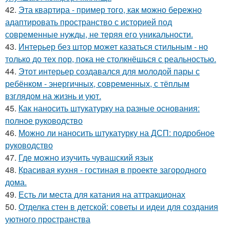
42.
Эта квартира - пример того, как можно бережно
адаптировать пространство с историей под
современные нужды, не теряя его уникальности.
43.
Интерьер без штор может казаться стильным - но
только до тех пор, пока не столкнёшься с реальностью.
44.
Этот интерьер создавался для молодой пары с
ребёнком - энергичных, современных, с тёплым
взглядом на жизнь и уют.
45.
Как наносить штукатурку на разные основания:
полное руководство
46.
Можно ли наносить штукатурку на ДСП: подробное
руководство
47.
Где можно изучить чувашский язык
48.
Красивая кухня - гостиная в проекте загородного
дома.
49.
Есть ли места для катания на аттракционах
50.
Отделка стен в детской: советы и идеи для создания
уютного пространства