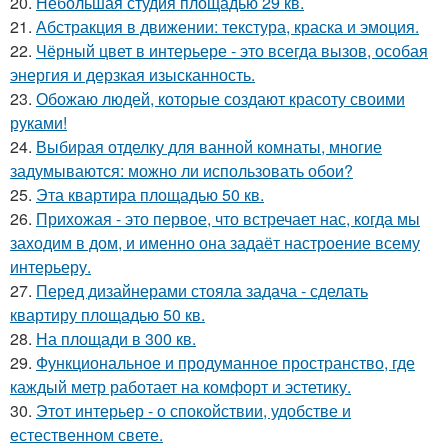
20.
Небольшая студия площадью 29 кв.
21.
Абстракция в движении: текстура, краска и эмоция.
22.
Чёрный цвет в интерьере - это всегда вызов, особая
энергия и дерзкая изысканность.
23.
Обожаю людей, которые создают красоту своими
руками!
24.
Выбирая отделку для ванной комнаты, многие
задумываются: можно ли использовать обои?
25.
Эта квартира площадью 50 кв.
26.
Прихожая - это первое, что встречает нас, когда мы
заходим в дом, и именно она задаёт настроение всему
интерьеру.
27.
Перед дизайнерами стояла задача - сделать
квартиру площадью 50 кв.
28.
На площади в 300 кв.
29.
Функциональное и продуманное пространство, где
каждый метр работает на комфорт и эстетику.
30.
Этот интерьер - о спокойствии, удобстве и
естественном свете.