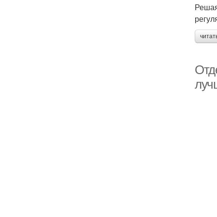
Решая
регул
читат
Отд
луч