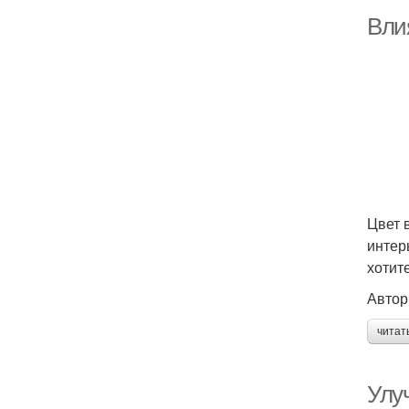
Вли
Цвет 
интер
хотит
Автор
читат
Улу