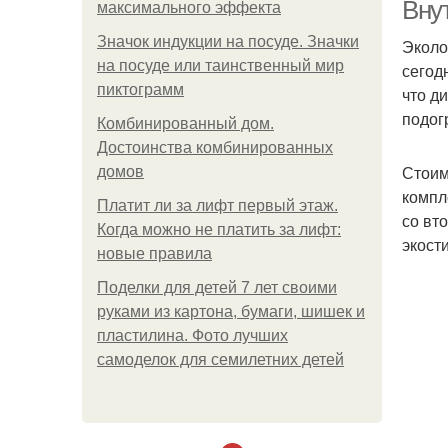
Внут
максимального эффекта
Значок индукции на посуде. Значки
Эколо
на посуде или таинственный мир
сегод
пиктограмм
что д
подог
Комбинированный дом.
Достоинства комбинированных
Стоим
домов
компл
Платит ли за лифт первый этаж.
со вт
Когда можно не платить за лифт:
экост
новые правила
Поделки для детей 7 лет своими
руками из картона, бумаги, шишек и
пластилина. Фото лучших
самоделок для семилетних детей