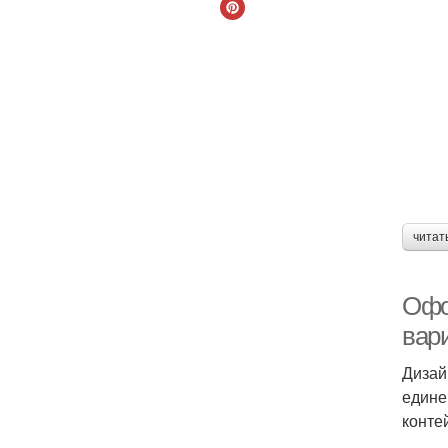
читат
Офо
вари
Дизай
едине
конте