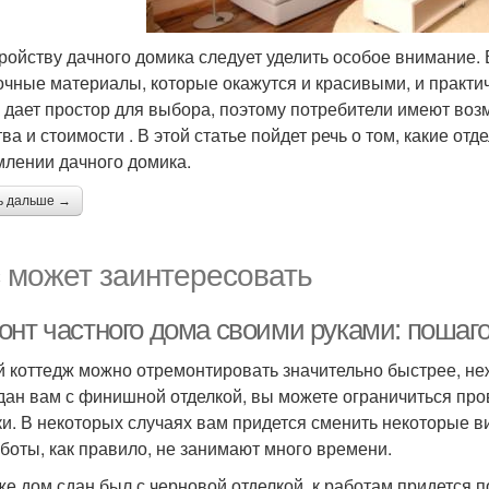
ройству дачного домика следует уделить особое внимание
очные материалы, которые окажутся и красивыми, и практи
 дает простор для выбора, поэтому потребители имеют возм
тва и стоимости . В этой статье пойдет речь о том, какие 
лении дачного домика.
ь дальше →
 может заинтересовать
онт частного дома своими руками: пошаго
 коттедж можно отремонтировать значительно быстрее, не
дан вам с финишной отделкой, вы можете ограничиться про
ки. В некоторых случаях вам придется сменить некоторые в
аботы, как правило, не занимают много времени.
же дом сдан был с черновой отделкой, к работам придется п