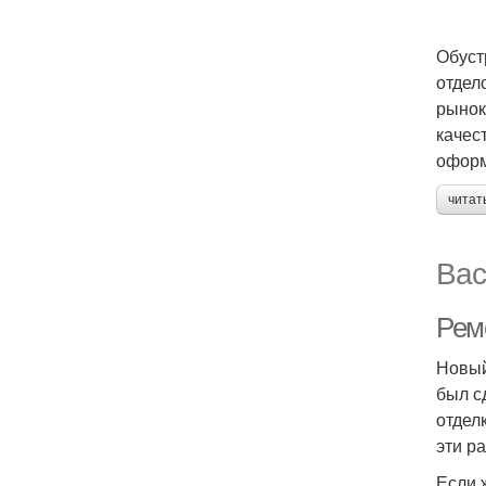
Обуст
отдел
рынок
качес
оформ
читат
Вас
Рем
Новый
был с
отдел
эти р
Если 