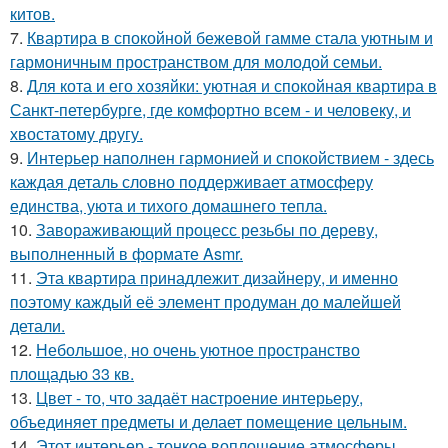
китов.
7.
Квартира в спокойной бежевой гамме стала уютным и
гармоничным пространством для молодой семьи.
8.
Для кота и его хозяйки: уютная и спокойная квартира в
Санкт-петербурге, где комфортно всем - и человеку, и
хвостатому другу.
9.
Интерьер наполнен гармонией и спокойствием - здесь
каждая деталь словно поддерживает атмосферу
единства, уюта и тихого домашнего тепла.
10.
Завораживающий процесс резьбы по дереву,
выполненный в формате Asmr.
11.
Эта квартира принадлежит дизайнеру, и именно
поэтому каждый её элемент продуман до малейшей
детали.
12.
Небольшое, но очень уютное пространство
площадью 33 кв.
13.
Цвет - то, что задаёт настроение интерьеру,
объединяет предметы и делает помещение цельным.
14.
Этот интерьер - тонкое воплощение атмосферы