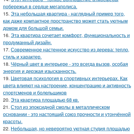
побережья в сердце мегаполиса.
15.
Эта небольшая квартира - наглядный пример того,
как даже компактное пространство может стать уютным
домом для большой семьи.
16.
Эта квартира сочетает комфорт, функциональность и
продуманный дизайн.
17.
Современное настенное искусство из дерева: тепло,
стиль и характер.
18.
Чёрный цвет в интерьере - это всегда вызов, особая
энергия и дерзкая изысканность.
19.
Цветовая психология в спортивных интерьерах. Как
цвета влияют на настроение, концентрацию и активность
спортсменов и болельщиков
20.
Эта квартира площадью 68 кв.
21.
Стол из эпоксидной смолы в металлическом
основании - это настоящий союз прочности и утончённой
красоты.
22.
Небольшая, но невероятно уютная студия площадью