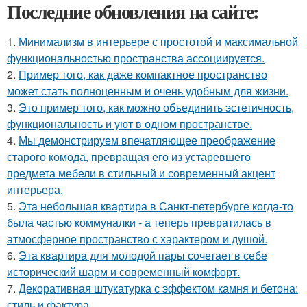
Последние обновления на сайте:
1.
Минимализм в интерьере с простотой и максимальной
функциональностью пространства ассоциируется.
2.
Пример того, как даже компактное пространство
может стать полноценным и очень удобным для жизни.
3.
Это пример того, как можно объединить эстетичность,
функциональность и уют в одном пространстве.
4.
Мы демонстрируем впечатляющее преображение
старого комода, превращая его из устаревшего
предмета мебели в стильный и современный акцент
интерьера.
5.
Эта небольшая квартира в Санкт-петербурге когда-то
была частью коммуналки - а теперь превратилась в
атмосферное пространство с характером и душой.
6.
Эта квартира для молодой пары сочетает в себе
исторический шарм и современный комфорт.
7.
Декоративная штукатурка с эффектом камня и бетона:
стиль и фактура.