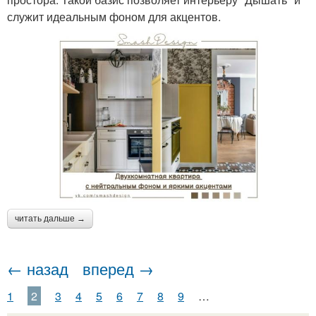
служит идеальным фоном для акцентов.
читать дальше →
← назад
вперед →
1
2
3
4
5
6
7
8
9
…