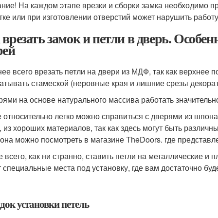
ние! На каждом этапе врезки и сборки замка необходимо п
тке или при изготовлении отверстий может нарушить работу
 врезать замок и петли в дверь. Особе
рей
ее всего врезать петли на двери из МДФ, так как верхнее 
атывать стамеской (неровные края и лишние срезы декорат
рями на основе натурального массива работать значительно
е относительно легко можно справиться с дверями из шпона
, из хороших материалов, так как здесь могут быть различ
она можно посмотреть в магазине TheDoors. где представл
 всего, как ни странно, ставить петли на металлические и 
 специальные места под установку, где вам достаточно буд
док установки петель