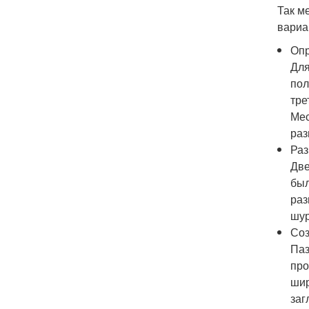
Так м
вариа
Опр
Для
пол
тре
Мес
раз
Раз
Две
был
раз
шур
Соз
Паз
про
шир
заг