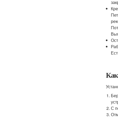
зак
Кре
Пет
рек
Пот
Выя
Ост
Раб
Ест
Как
Устан
Бер
уст
С п
Отм