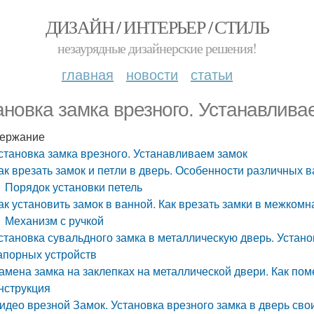
ДИЗАЙН / ИНТЕРЬЕР / СТИЛЬ
незаурядные дизайнерские решения!
главная
новости
статьи
ановка замка врезного. Устанавлива
ержание
становка замка врезного. Устанавливаем замок
ак врезать замок и петли в дверь. Особенности различных 
Порядок установки петель
ак установить замок в ванной. Как врезать замки в межком
Механизм с ручкой
становка сувальдного замка в металлическую дверь. Устано
апорных устройств
амена замка на заклепках на металлической двери. Как пом
нструкция
идео врезной Замок. Установка врезного замка в дверь св