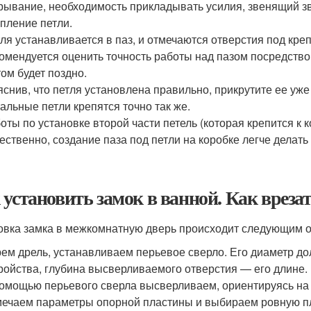
рывание, необходимость прикладывать усилия, звенящий зв
пление петли.
ля устанавливается в паз, и отмечаются отверстия под кре
омендуется оценить точность работы над пазом посредством
ом будет поздно.
снив, что петля установлена правильно, прикрутите ее уж
альные петли крепятся точно так же.
оты по установке второй части петель (которая крепится к
ественно, создание паза под петли на коробке легче делать 
 установить замок в ванной. Как врез
овка замка в межкомнатную дверь происходит следующим 
ем дрель, устанавливаем перьевое сверло. Его диаметр д
ройства, глубина высверливаемого отверстия — его длине.
омощью перьевого сверла высверливаем, ориентируясь на л
ечаем параметры опорной пластины и выбираем ровную п