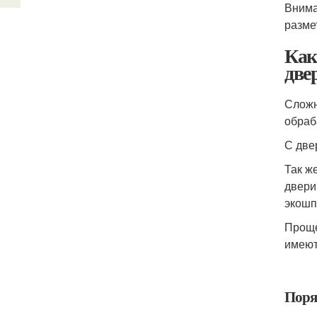
Внима
разме
Как
две
Сложн
обраб
С две
Так ж
двери
экошп
Проще
имеют
Поря