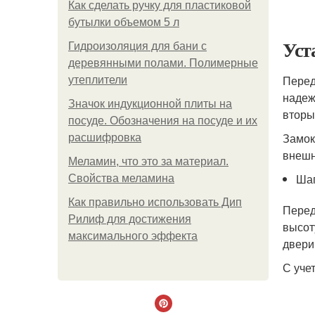
Как сделать ручку для пластиковой
бутылки объемом 5 л
Уст
Гидроизоляция для бани с
деревянными полами. Полимерные
Перед
утеплители
надеж
Значок индукционной плиты на
вторы
посуде. Обозначения на посуде и их
Замок
расшифровка
внешн
Меламин, что это за материал.
Шаг
Свойства меламина
Как правильно использовать Дип
Перед
Рилиф для достижения
высот
максимального эффекта
двери
С уче