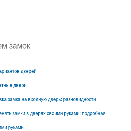
ем замок
вариантов дверей
натные двери
вка замка на входную дверь: разновидности
енять замки в дверях своими руками: подробная
оими руками