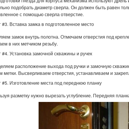
одготовки гнезда для корпуса механизма используют дрель 
льно подобрать диаметр сверла. Он должен быть равен толщ
овленное с помощью сверла отверстие.
 #3. Вставка замка в подготовленное место
ляем замок внутрь полотна. Отмечаем отверстия под крепл
аем в них метчиком резьбу.
 #4. Установка замочной скважины и ручек
еляем расположение выхода под ручки и замочную скважин
м метки. Высверливаем отверстия, устанавливаем и закреп
 #5. Изготовление места под переднюю планку
ьзуя разметку нужно вырезать углубление. Передняя планка