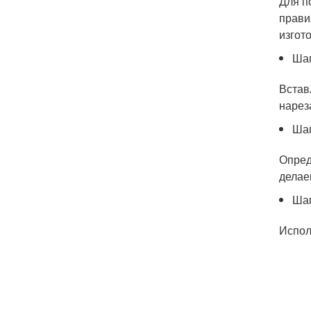
Для п
прави
изгот
Шаг
Встав
нарез
Шаг
Опред
делае
Шаг
Испол