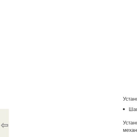
Устан
Шаг
⇦
Устан
механ