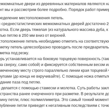
ежкомнатные двери из деревянных материалов являются н
нт мы и рассмотрим более подробно. Порядок работ пример
еделение местоположения петель.
 среднестатистических межкомнатных дверей достаточно 2 
отна. Если дверь тяжелая (из натурального массива дуба, к
тью петлю в 250 мм вниз от верхней.
тоположение петель необходимо отметить на соответствую
метку петель целесообразно проводить после предварительн
метка под резку.
рь устанавливается на боковую торцевую поверхность (так
а сверху, само собой) и фиксируется собственным весом и
меченному месту строго параллельно линии края торцевой 
упами (до конца не вкручивайте). С помощью ножа отметьте
дание паза под петлю.
 делается с помощью стамески и молотка. Суть работы зак
странства ранее очерченного при разметке. В результате д
ину петли, плюс полмиллиметра. Это самый тонкий момент 
лубление петли приведет к негативным последствиям с точ