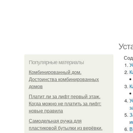
Уст
Сод
Популярные материалы
У
К
Комбинированный дом.
Достоинства комбинированных
К
домов
Платит ли за лифт первый этаж.
У
Когда можно не платить за лифт:
з
новые правила
З
Самодельная ручка для
и
пластиковой бутылки из верёвки.
В