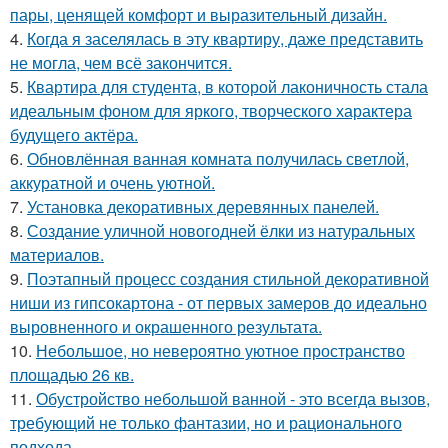
пары, ценящей комфорт и выразительный дизайн.
4.
Когда я заселялась в эту квартиру, даже представить
не могла, чем всё закончится.
5.
Квартира для студента, в которой лаконичность стала
идеальным фоном для яркого, творческого характера
будущего актёра.
6.
Обновлённая ванная комната получилась светлой,
аккуратной и очень уютной.
7.
Установка декоративных деревянных панелей.
8.
Создание уличной новогодней ёлки из натуральных
материалов.
9.
Поэтапный процесс создания стильной декоративной
ниши из гипсокартона - от первых замеров до идеально
выровненного и окрашенного результата.
10.
Небольшое, но невероятно уютное пространство
площадью 26 кв.
11.
Обустройство небольшой ванной - это всегда вызов,
требующий не только фантазии, но и рационального
подхода.