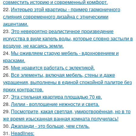
совместить историю и современный комфорт.
22.
Интерьер этой квартиры - пример гармоничного
слияния современного дизайна с этническими
акцентами.
23.
Это невероятно реалистичное произведение
искусства в виде капель воды, которые словно застыли в
воздухе, не касаясь земли.
24.
Мы оживляем старую мебель - вдохновением и
красками.
25.
Мне нравится работать с эклектикой.
26.
Все элементы, включая мебель, стены и даже
украшения, выполнены в единой спокойной палитре без
ярких контрастов.
27.
Эта стильная квартира площадью 70 кв.
28.
Лилии - воплощение нежности и света.
29.
Посмотрите, какая светлая, умиротворённая, но в то
же время изысканная ванная комната получилась!
30.
Джапанди - это больше, чем стиль.
31.
Headlines: