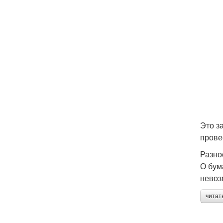
Это з
прове
Разно
О бум
невоз
читат