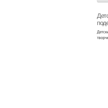
Дет
под
Детск
творч