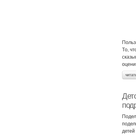
Польз
То, ч
сказы
оцени
читат
Дет
под
Подел
подел
детей