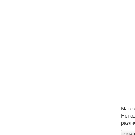
Матер
Нет о
разли
читат