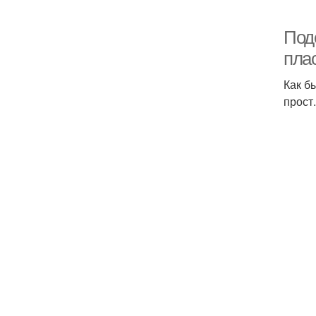
Поде
пла
Как б
прост