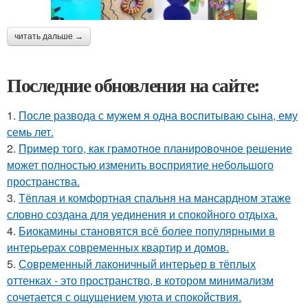
читать дальше →
Последние обновления на сайте:
1.
После развода с мужем я одна воспитываю сына, ему
семь лет.
2.
Пример того, как грамотное планировочное решение
может полностью изменить восприятие небольшого
пространства.
3.
Тёплая и комфортная спальня на мансардном этаже
словно создана для уединения и спокойного отдыха.
4.
Биокамины становятся всё более популярными в
интерьерах современных квартир и домов.
5.
Современный лаконичный интерьер в тёплых
оттенках - это пространство, в котором минимализм
сочетается с ощущением уюта и спокойствия.