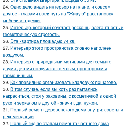
24.
Одно дело видеть интерьер на плане, и совсем
другое - глазами взглянуть на "Живую" расстановку
мебели и отделки.
25.
Интерьер, который сочетает роскошь, элегантность и
геометрическую строгость.
26.
Эта квартира площадью 74 кв.
27.
Интерьер этого пространства словно наполнен
воздухом.
28.
Интерьер с природными мотивами для семьи с
двумя детьми получился светлым, просторным и
гармоничным.
29.
Как правильно организовать кладовую: пошагово.
30.
В том случае, если вы хоть раз пытались
накраситься, стоя у раковины, с косметичкой в одной
руке и зеркалом в другой - значит, да, нужен.
31.
Полный ремонт деревенского дома внутри: советы и
рекомендации
32.
Полный гид по этапам ремонта частного дома