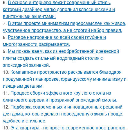
6.
В основе интерьера лежит современный стиль,
который дизайнер мягко дополнил классическими и
винтажными акцентами.
7.
В этом проекте минимализм переосмыслен как живое,
чувственное пространство, а не строгий набор правил.
8.
Розовое настроение во всей своей глубине и
многогранности раскрывается.
9.
Мы показываем, как из необработанной древесной
плиты создать стильный водопадный столик с
эпоксидной заливкой.
10.
Компактное пространство раскрывается благодаря
продуманной планировке, французскому минимализму и
изящным деталям.
11.
Процесс сборки эффектного круглого стола из
оливкового дерева и прозрачной эпоксидной смолы.
12.
Подборка современных и инновационных решений
для дома, которые делают повседневную жизнь проще,
удобнее и стильнее.
13.
Эта квартира - не просто современное пространство,