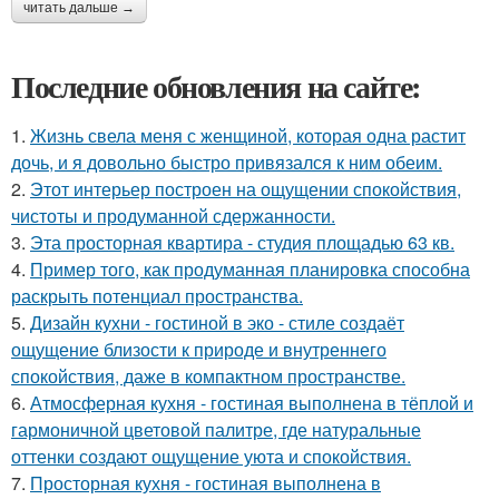
читать дальше →
Последние обновления на сайте:
1.
Жизнь свела меня с женщиной, которая одна растит
дочь, и я довольно быстро привязался к ним обеим.
2.
Этот интерьер построен на ощущении спокойствия,
чистоты и продуманной сдержанности.
3.
Эта просторная квартира - студия площадью 63 кв.
4.
Пример того, как продуманная планировка способна
раскрыть потенциал пространства.
5.
Дизайн кухни - гостиной в эко - стиле создаёт
ощущение близости к природе и внутреннего
спокойствия, даже в компактном пространстве.
6.
Атмосферная кухня - гостиная выполнена в тёплой и
гармоничной цветовой палитре, где натуральные
оттенки создают ощущение уюта и спокойствия.
7.
Просторная кухня - гостиная выполнена в