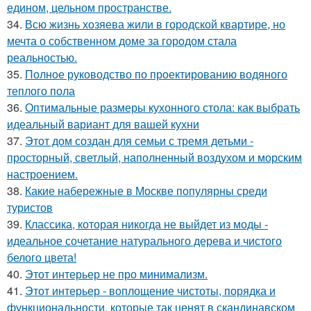
едином, цельном пространстве.
34.
Всю жизнь хозяева жили в городской квартире, но
мечта о собственном доме за городом стала
реальностью.
35.
Полное руководство по проектированию водяного
теплого пола
36.
Оптимальные размеры кухонного стола: как выбрать
идеальный вариант для вашей кухни
37.
Этот дом создан для семьи с тремя детьми -
просторный, светлый, наполненный воздухом и морским
настроением.
38.
Какие набережные в Москве популярны среди
туристов
39.
Классика, которая никогда не выйдет из моды -
идеальное сочетание натурального дерева и чистого
белого цвета!
40.
Этот интерьер не про минимализм.
41.
Этот интерьер - воплощение чистоты, порядка и
функциональности, которые так ценят в скандинавском