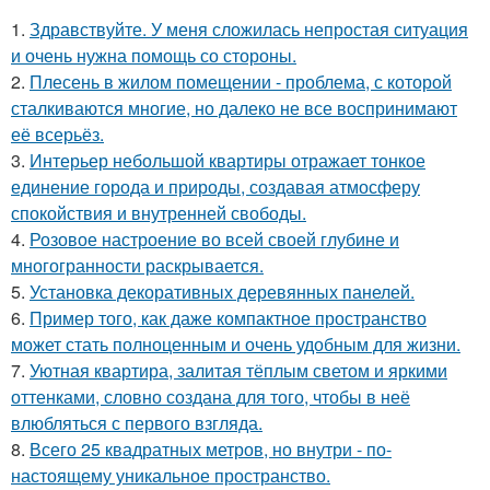
1.
Здравствуйте. У меня сложилась непростая ситуация
и очень нужна помощь со стороны.
2.
Плесень в жилом помещении - проблема, с которой
сталкиваются многие, но далеко не все воспринимают
её всерьёз.
3.
Интерьер небольшой квартиры отражает тонкое
единение города и природы, создавая атмосферу
спокойствия и внутренней свободы.
4.
Розовое настроение во всей своей глубине и
многогранности раскрывается.
5.
Установка декоративных деревянных панелей.
6.
Пример того, как даже компактное пространство
может стать полноценным и очень удобным для жизни.
7.
Уютная квартира, залитая тёплым светом и яркими
оттенками, словно создана для того, чтобы в неё
влюбляться с первого взгляда.
8.
Всего 25 квадратных метров, но внутри - по-
настоящему уникальное пространство.