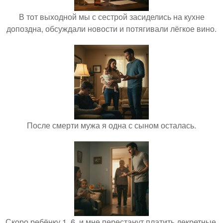
В тот выходной мы с сестрой засиделись на кухне
допоздна, обсуждали новости и потягивали лёгкое вино.
После смерти мужа я одна с сыном осталась.
Скоро ребёнку 1, 6, и мне перестанут платить декретные.