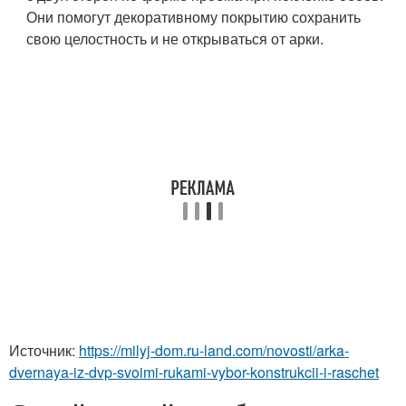
Они помогут декоративному покрытию сохранить
свою целостность и не открываться от арки.
Источник:
https://milyj-dom.ru-land.com/novosti/arka-
dvernaya-iz-dvp-svoimi-rukami-vybor-konstrukcii-i-raschet