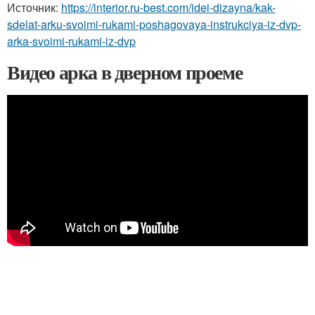
Источник:
https://interior.ru-best.com/idei-dizayna/kak-
sdelat-arku-svoimi-rukami-poshagovaya-instrukciya-iz-dvp-
arka-svoimi-rukami-iz-dvp
Видео арка в дверном проеме