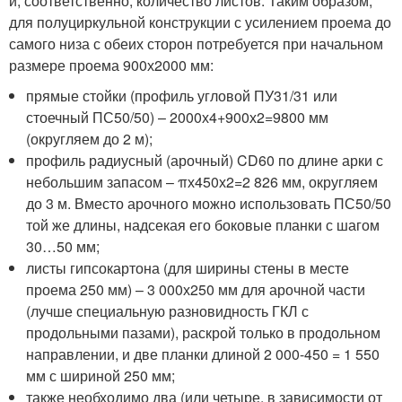
и, соответственно, количество листов. Таким образом,
для полуциркульной конструкции с усилением проема до
самого низа с обеих сторон потребуется при начальном
размере проема 900х2000 мм:
прямые стойки (профиль угловой ПУ31/31 или
стоечный ПС50/50) – 2000х4+900х2=9800 мм
(округляем до 2 м);
профиль радиусный (арочный) CD60 по длине арки с
небольшим запасом – πх450х2=2 826 мм, округляем
до 3 м. Вместо арочного можно использовать ПС50/50
той же длины, надсекая его боковые планки с шагом
30…50 мм;
листы гипсокартона (для ширины стены в месте
проема 250 мм) – 3 000х250 мм для арочной части
(лучше специальную разновидность ГКЛ с
продольными пазами), раскрой только в продольном
направлении, и две планки длиной 2 000-450 = 1 550
мм с шириной 250 мм;
также необходимо два (или четыре, в зависимости от