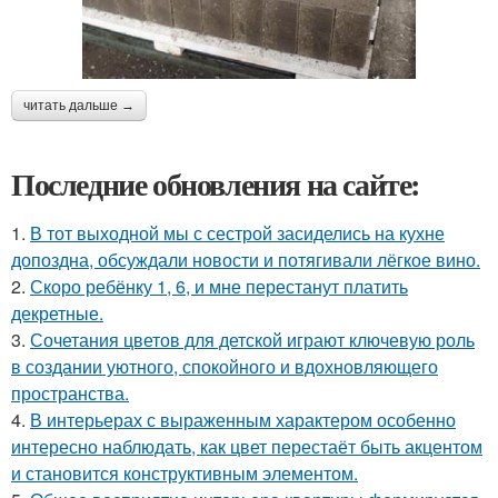
читать дальше →
Последние обновления на сайте:
1.
В тот выходной мы с сестрой засиделись на кухне
допоздна, обсуждали новости и потягивали лёгкое вино.
2.
Скоро ребёнку 1, 6, и мне перестанут платить
декретные.
3.
Сочетания цветов для детской играют ключевую роль
в создании уютного, спокойного и вдохновляющего
пространства.
4.
В интерьерах с выраженным характером особенно
интересно наблюдать, как цвет перестаёт быть акцентом
и становится конструктивным элементом.