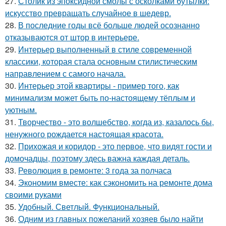
27.
Столик из эпоксидной смолы с осколками бутылки:
искусство превращать случайное в шедевр.
28.
В последние годы всё больше людей осознанно
отказываются от штор в интерьере.
29.
Интерьер выполненный в стиле современной
классики, которая стала основным стилистическим
направлением с самого начала.
30.
Интерьер этой квартиры - пример того, как
минимализм может быть по-настоящему тёплым и
уютным.
31.
Творчество - это волшебство, когда из, казалось бы,
ненужного рождается настоящая красота.
32.
Прихожая и коридор - это первое, что видят гости и
домочадцы, поэтому здесь важна каждая деталь.
33.
Революция в ремонте: 3 года за полчаса
34.
Экономим вместе: как сэкономить на ремонте дома
своими руками
35.
Удобный. Светлый. Функциональный.
36.
Одним из главных пожеланий хозяев было найти