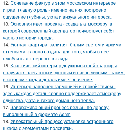
12.
Сочетание фактур в этом московском интерьере
играет главную роль - именно на них построено
ощущение глубины, уюта и визуального интереса.
13.
Основная идея проекта - создать атмосферу, в
которой современный арендатор почувствует себя
частью истории города.
14.
Уютная квартира, залитая тёплым светом и яркими
оттенками, словно создана для того, чтобы в неё
влюбляться с первого взгляда.
15.
Классический интерьер двухкомнатной квартиры
получился элегантным, уютным и очень личным - таким,
в котором каждая деталь имеет значение.
16.
Интерьер наполнен гармонией и спокойствием -
здесь каждая деталь словно поддерживает атмосферу
единства, уюта и тихого домашнего тепла.
17.
Завораживающий процесс резьбы по дереву,
выполненный в формате Asmr.
18.
Увлекательный процесс установки встроенного
шкафа с элементами подсветки.