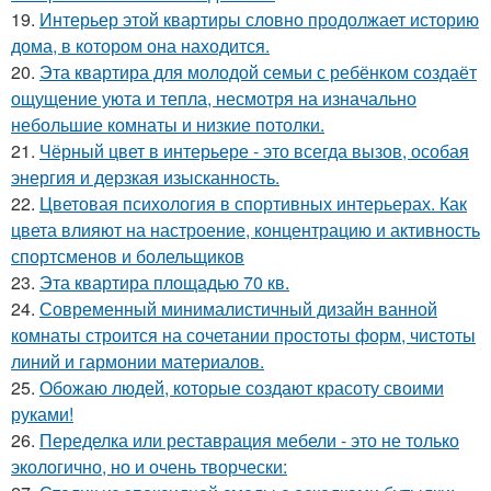
19.
Интерьер этой квартиры словно продолжает историю
дома, в котором она находится.
20.
Эта квартира для молодой семьи с ребёнком создаёт
ощущение уюта и тепла, несмотря на изначально
небольшие комнаты и низкие потолки.
21.
Чёрный цвет в интерьере - это всегда вызов, особая
энергия и дерзкая изысканность.
22.
Цветовая психология в спортивных интерьерах. Как
цвета влияют на настроение, концентрацию и активность
спортсменов и болельщиков
23.
Эта квартира площадью 70 кв.
24.
Современный минималистичный дизайн ванной
комнаты строится на сочетании простоты форм, чистоты
линий и гармонии материалов.
25.
Обожаю людей, которые создают красоту своими
руками!
26.
Переделка или реставрация мебели - это не только
экологично, но и очень творчески: