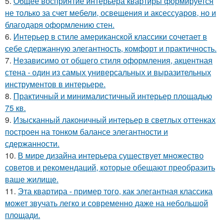
5.
Общее восприятие интерьера квартиры формируется
не только за счет мебели, освещения и аксессуаров, но и
благодаря оформлению стен.
6.
Интерьер в стиле американской классики сочетает в
себе сдержанную элегантность, комфорт и практичность.
7.
Независимо от общего стиля оформления, акцентная
стена - один из самых универсальных и выразительных
инструментов в интерьере.
8.
Практичный и минималистичный интерьер площадью
75 кв.
9.
Изысканный лаконичный интерьер в светлых оттенках
построен на тонком балансе элегантности и
сдержанности.
10.
В мире дизайна интерьера существует множество
советов и рекомендаций, которые обещают преобразить
ваше жилище.
11.
Эта квартира - пример того, как элегантная классика
может звучать легко и современно даже на небольшой
площади.