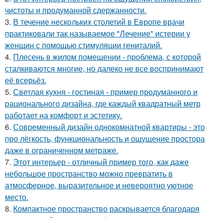
чистоты и продуманной сдержанности.
3.
В течение нескольких столетий в Европе врачи
практиковали так называемое "Лечение" истерии у
женщин с помощью стимуляции гениталий.
4.
Плесень в жилом помещении - проблема, с которой
сталкиваются многие, но далеко не все воспринимают
её всерьёз.
5.
Светлая кухня - гостиная - пример продуманного и
рационального дизайна, где каждый квадратный метр
работает на комфорт и эстетику.
6.
Современный дизайн однокомнатной квартиры - это
про лёгкость, функциональность и ощущение простора
даже в ограниченном метраже.
7.
Этот интерьер - отличный пример того, как даже
небольшое пространство можно превратить в
атмосферное, выразительное и невероятно уютное
место.
8.
Компактное пространство раскрывается благодаря