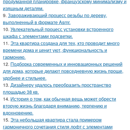
продуманной планировке, французскому минимализму и
изящным деталям.
9.
Завораживающий процесс резьбы по дереву,
выполненный в формате Asmr.
10.
Увлекательный процесс установки встроенного
шкафа с элементами подсветки.
11.
Эта квартира создана для тех, кто проводит много
времени дома и ценит уют, функциональность и
гармонию.
12.
Подборка современных и инновационных решений
для дома, которые делают повседневную жизнь проще,
удобнее и стильнее.
13.
Дизайнеру удалось преобразить пространство
площадью 38 кв.
14.
История о том, как обычная вещь может обрести
вторую жизнь благодаря вниманию, терпению и
вдохновению.
15.
Эта небольшая квартира стала примером
гармоничного сочетания стиля лофт с элементами