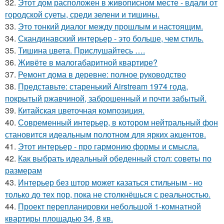
32.
Этот дом расположен в живописном месте - вдали от
городской суеты, среди зелени и тишины.
33.
Это тонкий диалог между прошлым и настоящим.
34.
Скандинавский интерьер - это больше, чем стиль.
35.
Тишина цвета. Прислушайтесь ….
36.
Живёте в малогабаритной квартире?
37.
Ремонт дома в деревне: полное руководство
38.
Представьте: старенький Airstream 1974 года,
покрытый ржавчиной, заброшенный и почти забытый.
39.
Китайская цветочная композиция.
40.
Современный интерьер, в котором нейтральный фон
становится идеальным полотном для ярких акцентов.
41.
Этот интерьер - про гармонию формы и смысла.
42.
Как выбрать идеальный обеденный стол: советы по
размерам
43.
Интерьер без штор может казаться стильным - но
только до тех пор, пока не столкнёшься с реальностью.
44.
Проект перепланировки небольшой 1-комнатной
квартиры площадью 34, 8 кв.