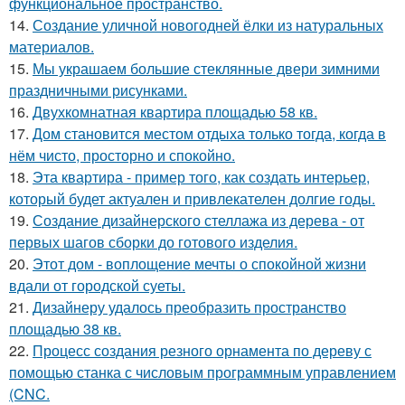
функциональное пространство.
14.
Создание уличной новогодней ёлки из натуральных
материалов.
15.
Мы украшаем большие стеклянные двери зимними
праздничными рисунками.
16.
Двухкомнатная квартира площадью 58 кв.
17.
Дом становится местом отдыха только тогда, когда в
нём чисто, просторно и спокойно.
18.
Эта квартира - пример того, как создать интерьер,
который будет актуален и привлекателен долгие годы.
19.
Создание дизайнерского стеллажа из дерева - от
первых шагов сборки до готового изделия.
20.
Этот дом - воплощение мечты о спокойной жизни
вдали от городской суеты.
21.
Дизайнеру удалось преобразить пространство
площадью 38 кв.
22.
Процесс создания резного орнамента по дереву с
помощью станка с числовым программным управлением
(CNC.