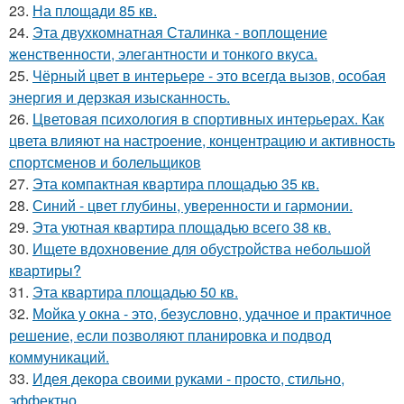
23.
На площади 85 кв.
24.
Эта двухкомнатная Сталинка - воплощение
женственности, элегантности и тонкого вкуса.
25.
Чёрный цвет в интерьере - это всегда вызов, особая
энергия и дерзкая изысканность.
26.
Цветовая психология в спортивных интерьерах. Как
цвета влияют на настроение, концентрацию и активность
спортсменов и болельщиков
27.
Эта компактная квартира площадью 35 кв.
28.
Синий - цвет глубины, уверенности и гармонии.
29.
Эта уютная квартира площадью всего 38 кв.
30.
Ищете вдохновение для обустройства небольшой
квартиры?
31.
Эта квартира площадью 50 кв.
32.
Мойка у окна - это, безусловно, удачное и практичное
решение, если позволяют планировка и подвод
коммуникаций.
33.
Идея декора своими руками - просто, стильно,
эффектно.