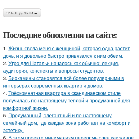
читать дальше →
Последние обновления на сайте:
1.
Жизнь свела меня с женщиной, которая одна растит
дочь, и я довольно быстро привязался к ним обеим.
2.
Утро для Натальи началось как обычно: лекция,
аудитория, конспекты и вопросы студентов.
3.
Биокамины становятся всё более популярными в
интерьерах современных квартир и домов.
4.
Трёхкомнатная квартира в скандинавском стиле
получилась по-настоящему тёплой и продуманной для
комфортной жизни.
5.
Продуманный, элегантный и по-настоящему
семейный дом, где каждая зона работает на комфорт и
эстетику.
6.
В этом проекте минимализм переосмыслен как живое,