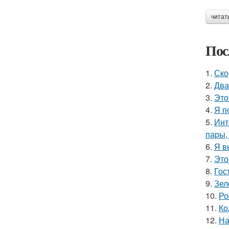
читат
Пос
1.
Ско
2.
Два
3.
Это
4.
Я п
5.
Инт
пары,
6.
Я в
7.
Это
8.
Гос
9.
Зел
10.
Ро
11.
Ко
12.
На