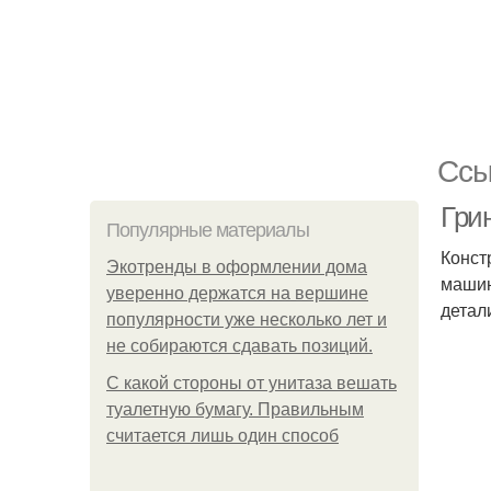
Ссы
Гри
Популярные материалы
Конст
Экотренды в оформлении дома
машин
уверенно держатся на вершине
детал
популярности уже несколько лет и
не собираются сдавать позиций.
С какой стороны от унитаза вешать
туалетную бумагу. Правильным
считается лишь один способ