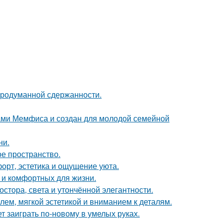
продуманной сдержанности.
ами Мемфиса и создан для молодой семейной
ни.
ое пространство.
форт, эстетика и ощущение уюта.
 и комфортных для жизни.
тора, света и утончённой элегантности.
ем, мягкой эстетикой и вниманием к деталям.
т заиграть по-новому в умелых руках.