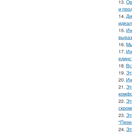
13.
Ор
и про
14.
Ди
идеал
15.
Ин
выраз
16.
Мы
17.
Ин
единс
18.
Вс
19.
Эт
20.
Ин
21.
Эт
комфо
22.
Эт
скром
23.
Эт
"Пере
24.
Эт