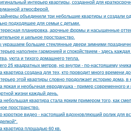
игинальный интерьер квартиры, созданной для краткосроч
думанной атмосферой.
зайнеры объединили три небольшие квартиры и создали од
ьно подходящее для семьи с детьми.
тересная планировка, арочные формы и насыщенные оттен
ительное и цельное пространство.
 украшаем большие стеклянные двери зимними праздничн
терьер наполнен гармонией и спокойствием - здесь кажда
тва, уюта и тихого домашнего тепла.
его 25 квадратных метров, но внутри - по-настоящему уник
а квартира создана для тех, кто проводит много времени д
терьер этой квартиры словно продолжает историю дома, в 
а яркая и необычная евродвушка - пример современного и 
ртной жизни каждый день.
а небольшая квартира стала ярким примером того, как сме
ное пространство.
о короткое видео - настоящий вдохновляющий ролик для вс
делкой".
а квартира площадью 60 кв.