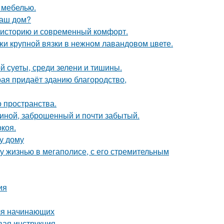
 мебелью.
ваш дом?
ь историю и современный комфорт.
жи крупной вязки в нежном лавандовом цвете.
й суеты, среди зелени и тишины.
рая придаёт зданию благородство,
о пространства.
чиной, заброшенный и почти забытый.
коя.
у дому
у жизнью в мегаполисе, с его стремительным
ия
для начинающих
вая инструкция