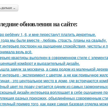
ь дальше →
ледние обновления на сайте:
ро ребёнку 1, 6, и мне перестанут платить декретные.
 года мы были вместе - любовь, страсть, планы на свадьбу.
т интерьер построен на ощущении спокойствия, чистоты и 
онимала ведь всё.
ерьер квартиры выполнен в современном стиле с элемент
 ценящей комфорт и выразительный дизайн.
ышла замуж за москвича, а сама родом из маленькой дерев
т интерьер - эксперимент с цветом, а не как привычное жил
тиная - это центральное место в доме, где встречаются ком
ёный цвет по праву считается одним из самых гармоничных
скошный дизайн интерьера воплощает в себе ощущение прос
ллекция разных прихожих, объединённых современным стил
глядный пример того, как даже самая базовая отделка може