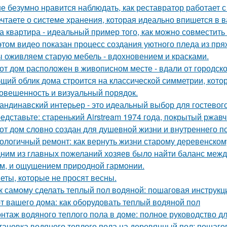
е безумно нравится наблюдать, как реставратор работает с
чтаете о системе хранения, которая идеально впишется в 
а квартира - идеальный пример того, как можно совместит
этом видео показан процесс создания уютного пледа из пря
 оживляем старую мебель - вдохновением и красками.
от дом расположен в живописном месте - вдали от городско
щий облик дома строится на классической симметрии, кото
овешенность и визуальный порядок.
андинавский интерьер - это идеальный выбор для гостевог
едставьте: старенький Airstream 1974 года, покрытый ржав
от дом словно создан для душевной жизни и внутреннего по
ологичный ремонт: как вернуть жизни старому деревенском
ним из главных пожеланий хозяев было найти баланс межд
м, и ощущением природной гармонии.
еты, которые не просят весны.
к самому сделать теплый пол водяной: пошаговая инструкц
т вашего дома: как оборудовать теплый водяной пол
нтаж водяного теплого пола в доме: полное руководство 
тановка водяного теплого пола на деревянный пол: пошаго