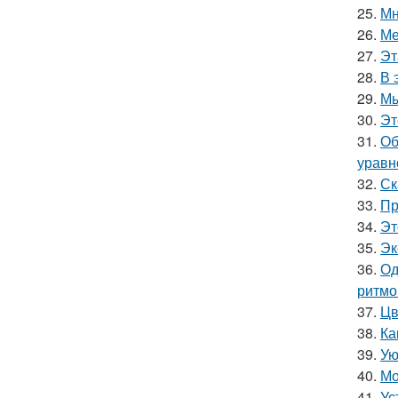
25.
Мн
26.
Ме
27.
Эт
28.
В 
29.
Мы
30.
Эт
31.
Об
уравн
32.
Ск
33.
Пр
34.
Эт
35.
Эк
36.
Од
ритмо
37.
Цв
38.
Ка
39.
Ую
40.
Мо
41.
Ус