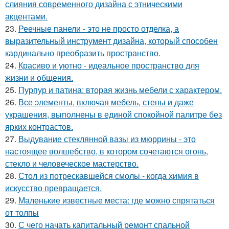
слияния современного дизайна с этническими
акцентами.
23.
Реечные панели - это не просто отделка, а
выразительный инструмент дизайна, который способен
кардинально преобразить пространство.
24.
Красиво и уютно - идеальное пространство для
жизни и общения.
25.
Пурпур и патина: вторая жизнь мебели с характером.
26.
Все элементы, включая мебель, стены и даже
украшения, выполнены в единой спокойной палитре без
ярких контрастов.
27.
Выдувание стеклянной вазы из мюррины - это
настоящее волшебство, в котором сочетаются огонь,
стекло и человеческое мастерство.
28.
Стол из потрескавшейся смолы - когда химия в
искусство превращается.
29.
Маленькие известные места: где можно спрятаться
от толпы
30.
С чего начать капитальный ремонт спальной