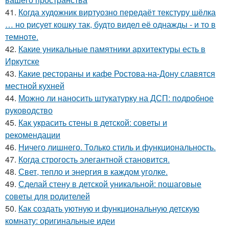
41.
Когда художник виртуозно передаёт текстуру шёлка
… но рисует кошку так, будто видел её однажды - и то в
темноте.
42.
Какие уникальные памятники архитектуры есть в
Иркутске
43.
Какие рестораны и кафе Ростова-на-Дону славятся
местной кухней
44.
Можно ли наносить штукатурку на ДСП: подробное
руководство
45.
Как украсить стены в детской: советы и
рекомендации
46.
Ничего лишнего. Только стиль и функциональность.
47.
Когда строгость элегантной становится.
48.
Свет, тепло и энергия в каждом уголке.
49.
Сделай стену в детской уникальной: пошаговые
советы для родителей
50.
Как создать уютную и функциональную детскую
комнату: оригинальные идеи