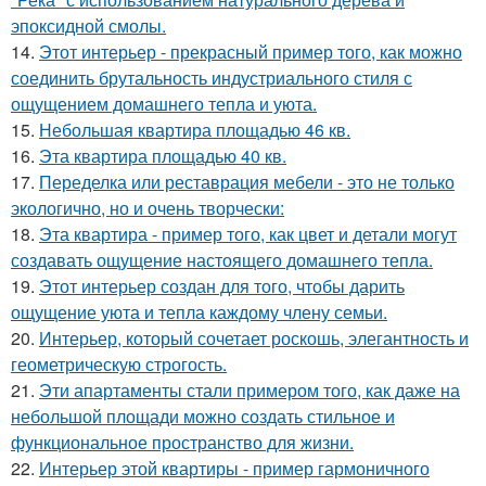
эпоксидной смолы.
14.
Этот интерьер - прекрасный пример того, как можно
соединить брутальность индустриального стиля с
ощущением домашнего тепла и уюта.
15.
Небольшая квартира площадью 46 кв.
16.
Эта квартира площадью 40 кв.
17.
Переделка или реставрация мебели - это не только
экологично, но и очень творчески:
18.
Эта квартира - пример того, как цвет и детали могут
создавать ощущение настоящего домашнего тепла.
19.
Этот интерьер создан для того, чтобы дарить
ощущение уюта и тепла каждому члену семьи.
20.
Интерьер, который сочетает роскошь, элегантность и
геометрическую строгость.
21.
Эти апартаменты стали примером того, как даже на
небольшой площади можно создать стильное и
функциональное пространство для жизни.
22.
Интерьер этой квартиры - пример гармоничного