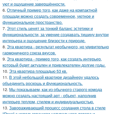
уют и ощущение завершённости.
6.
Отличный пример того, как даже на компактной
площади можно создать современное, уютное и
функциональное пространство.
7.
Этот стиль ценят за тонкий баланс эстетики и
функциональности, за умение создавать тишину внутри
интерьера и ощущение близости к природе.
8.
Эта квартира - результат необычного, но удивительно
гармоничного союза вкусов.
9.
Эта квартира - пример того, как создать интерьер,
который будет актуален и привлекателен долгие годы.
10.
Эта квартира площадью 53 кв.
11.
В этой небольшой квартире дизайнеру удалось
объединить роскошь и функциональность.
12.
Мы показываем, как из обычного старого комода
можно создать настоящий арт - объект, наполнив
интерьер теплом, стилем и индивидуальностью.
13.
Завораживающий процесс создания стола в стиле
"Река" с использованием натурального дерева и