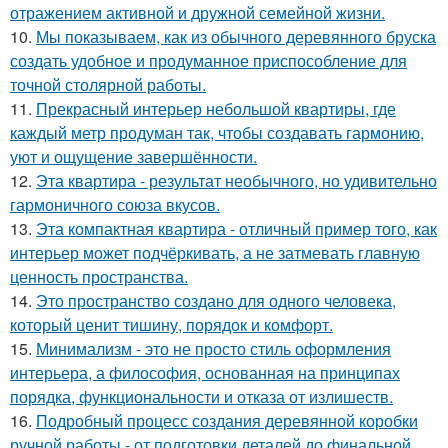
отражением активной и дружной семейной жизни.
10.
Мы показываем, как из обычного деревянного бруска
создать удобное и продуманное приспособление для
точной столярной работы.
11.
Прекрасный интерьер небольшой квартиры, где
каждый метр продуман так, чтобы создавать гармонию,
уют и ощущение завершённости.
12.
Эта квартира - результат необычного, но удивительно
гармоничного союза вкусов.
13.
Эта компактная квартира - отличный пример того, как
интерьер может подчёркивать, а не затмевать главную
ценность пространства.
14.
Это пространство создано для одного человека,
который ценит тишину, порядок и комфорт.
15.
Минимализм - это не просто стиль оформления
интерьера, а философия, основанная на принципах
порядка, функциональности и отказа от излишеств.
16.
Подробный процесс создания деревянной коробки
ручной работы - от подготовки деталей до финальной