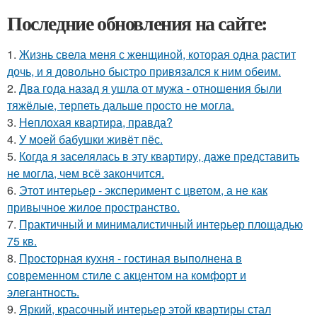
Последние обновления на сайте:
1.
Жизнь свела меня с женщиной, которая одна растит
дочь, и я довольно быстро привязался к ним обеим.
2.
Два года назад я ушла от мужа - отношения были
тяжёлые, терпеть дальше просто не могла.
3.
Неплохая квартира, правда?
4.
У моей бабушки живёт пёс.
5.
Когда я заселялась в эту квартиру, даже представить
не могла, чем всё закончится.
6.
Этот интерьер - эксперимент с цветом, а не как
привычное жилое пространство.
7.
Практичный и минималистичный интерьер площадью
75 кв.
8.
Просторная кухня - гостиная выполнена в
современном стиле с акцентом на комфорт и
элегантность.
9.
Яркий, красочный интерьер этой квартиры стал