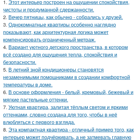
1.
Этот интерьер построен на ощущении спокойствия,
чистоты и продуманной сдержанности.
2.
Вечер пятницы, как обычно - собрались у друзей.
3.
Однокомнатные квартиры особенно наглядно
показывают, как архитектурная логика может
компенсировать ограниченный метраж.
4.
Вариант уютного детского пространства, в котором
всё создано для ощущения тепла, спокойствия и
безопасности.
5.
В летний зной кондиционеры становятся
незаменимыми помощниками в создании комфортной
температуры в доме.
6.
В основе оформления - белый, кремовый, бежевый и
мягкие пастельные оттенки.
7.
Уютная квартира, залитая тёплым светом и яркими
оттенками, словно создана для того, чтобы в неё
влюбляться с первого взгляда.
8.
Эта компактная квартира - отличный пример того, как
интерьер может подчёркивать, а не затмевать главную