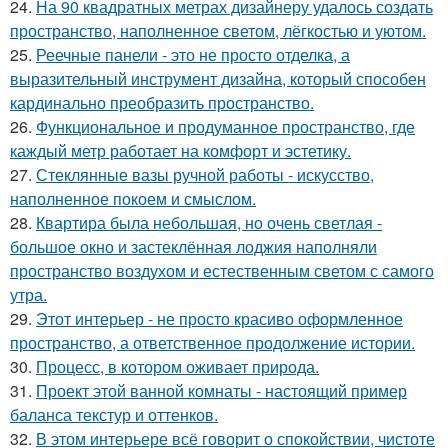
24.
На 90 квадратных метрах дизайнеру удалось создать
пространство, наполненное светом, лёгкостью и уютом.
25.
Реечные панели - это не просто отделка, а
выразительный инструмент дизайна, который способен
кардинально преобразить пространство.
26.
Функциональное и продуманное пространство, где
каждый метр работает на комфорт и эстетику.
27.
Стеклянные вазы ручной работы - искусство,
наполненное покоем и смыслом.
28.
Квартира была небольшая, но очень светлая -
большое окно и застеклённая лоджия наполняли
пространство воздухом и естественным светом с самого
утра.
29.
Этот интерьер - не просто красиво оформленное
пространство, а ответственное продолжение истории.
30.
Процесс, в котором оживает природа.
31.
Проект этой ванной комнаты - настоящий пример
баланса текстур и оттенков.
32.
В этом интерьере всё говорит о спокойствии, чистоте