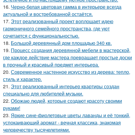
16.
Черно-белая цветовая гамма в интерьере всегда
актуальной и востребованной остаётся.
17.
Этот реализованный проект воплощает идею
гармоничного семейного пространства, где уют
сочетается с функциональностью.
18.
Большой деревянный дом площадью 340 кв.
19.
Процесс создания деревянной мебели в мастерской,
где каждое действие мастера превращает простые доски
в прочный и красивый предмет интерьера.
20.
Современное настенное искусство из дерева: тепло,
стиль и характер.
21.
Этот реализованный интерьер квартиры создан
специально для любителей музыки.
22.
Обожаю людей, которые создают красоту своими
руками!
23.
Яркие сине-фиолетовые цветы лаванды и её тонкий,
успокаивающий аромат - вечная классика, знакомая
человечеству тысячелетиями.