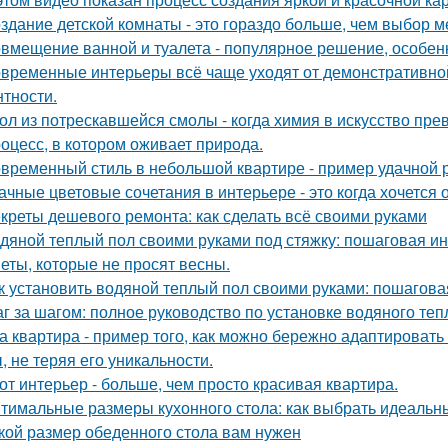
здание детской комнаты - это гораздо больше, чем выбор м
вмещение ванной и туалета - популярное решение, особен
временные интерьеры всё чаще уходят от демонстративно
нтности.
ол из потрескавшейся смолы - когда химия в искусство пре
оцесс, в котором оживает природа.
временный стиль в небольшой квартире - пример удачной 
ачные цветовые сочетания в интерьере - это когда хочется 
креты дешевого ремонта: как сделать всё своими руками
дяной теплый пол своими руками под стяжку: пошаговая и
еты, которые не просят весны.
к установить водяной теплый пол своими руками: пошагова
г за шагом: полное руководство по установке водяного теп
а квартира - пример того, как можно бережно адаптироват
, не теряя его уникальности.
от интерьер - больше, чем просто красивая квартира.
тимальные размеры кухонного стола: как выбрать идеальн
кой размер обеденного стола вам нужен