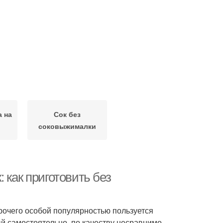
 на
Сок без
соковыжималки
 как приготовить без
прочего особой популярностью пользуется
ый самостоятельно, по качеству несравнимо