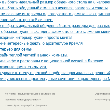
к выбрать идеальный размер обеденного стола на 8 челове
к выбрать обеденный стол на 8 человек: размеры и советы
трясающие интерьеры одного уютного домика - как приглаш
ение забыть про всё лишнее.
к выбрать идеальный обеденный стол: размеры для разных
- образная кухня в скандинавском стиле - это гармония мин
карный интерьер кухни - просто мечта!
кие интересные факты о архитектуре Кремля
терьер для семьи.
зайн теплой уютной ванной комнаты.
кие кафе и рестораны с национальной кухней в Липецке
карные цвета, стиль, уют.
к украсить стену в детской: подборка оригинальных решени
кие уникальные архитектурные сочетания характерны для 
Контакты
Пользовательское соглашение
Обратная св
Политика конфидециальности
Копирование раз
г. Москва, Бутырская улица 77, м. Дмитровская