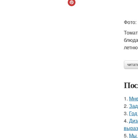
Фото: 
Томат
блюда,
летню
читат
Пос
1.
Мне
2.
Зад
3.
Год
4.
Диз
выраз
5.
Мы 