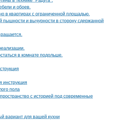
ебели и обоев.
но в квартирах с ограниченной площадью.
й пышности и вычурности в сторону сдержанной
вращается.
реализации.
остаться в комнате подольше.
нструкция
я инструкция
лого пола
ь пространство с историей под современные
ый вариант для вашей кухни