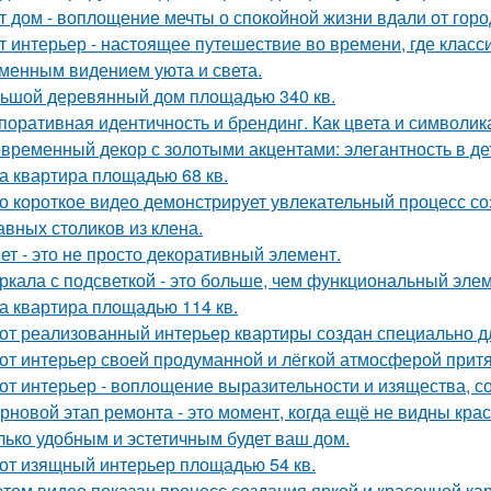
т дом - воплощение мечты о спокойной жизни вдали от горо
т интерьер - настоящее путешествие во времени, где класс
менным видением уюта и света.
ьшой деревянный дом площадью 340 кв.
поративная идентичность и брендинг. Как цвета и символик
временный декор с золотыми акцентами: элегантность в де
а квартира площадью 68 кв.
о короткое видео демонстрирует увлекательный процесс со
авных столиков из клена.
ет - это не просто декоративный элемент.
ркала с подсветкой - это больше, чем функциональный эле
а квартира площадью 114 кв.
от реализованный интерьер квартиры создан специально д
от интерьер своей продуманной и лёгкой атмосферой притя
от интерьер - воплощение выразительности и изящества, с
рновой этап ремонта - это момент, когда ещё не видны кра
лько удобным и эстетичным будет ваш дом.
от изящный интерьер площадью 54 кв.
этом видео показан процесс создания яркой и красочной кар