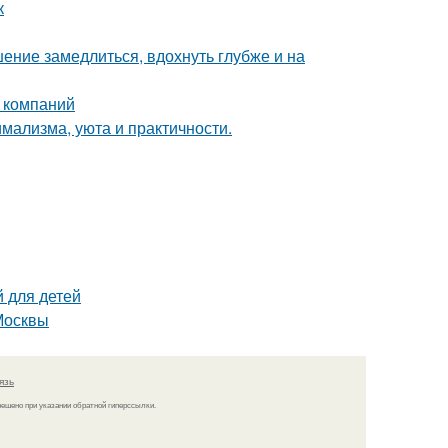
к
ение замедлиться, вдохнуть глубже и на
 компаний
имализма, уюта и практичности.
й для детей
Москвы
язь
решено при указании обратной гиперссылки.