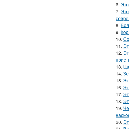
6.
Это
7.
Это
совре
8.
Бол
9.
Кор
10.
Со
11.
Эт
12.
Эт
прист
13.
Цв
14.
Зе
15.
Эт
16.
Эт
17.
Эт
18.
Эт
19.
Че
наско
20.
Эт
21.
В 