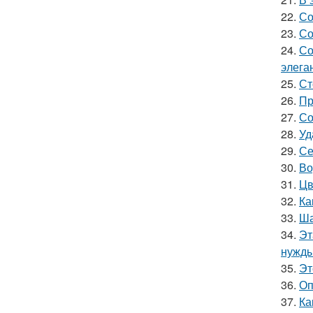
22.
Со
23.
Со
24.
Со
элега
25.
Ст
26.
Пр
27.
Со
28.
Уд
29.
Се
30.
Во
31.
Цв
32.
Ка
33.
Ша
34.
Эт
нужды
35.
Эт
36.
Оп
37.
Ка