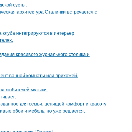
дской суеты.
ическая архитектура Сталинки встречается с
а клуба интегрируются в интерьер
талях.
здания красивого журнального столика и
мент ванной комнаты или прихожей.
ля любителей музыки.
гивает.
озданное для семьи, ценящей комфорт и красоту.
сивые обои и мебель, но уже решается,
тины в технике "Радуга".