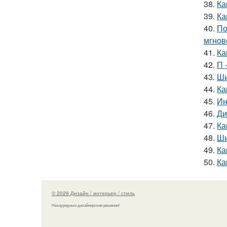
38.
Ка
39.
Ка
40.
По
мгнов
41.
Ка
42.
П 
43.
Ши
44.
Ка
45.
Ин
46.
Ди
47.
Ка
48.
Ши
49.
Ка
50.
Ка
© 2026 Дизайн / интерьер / стиль
Незаурядные дизайнерские решения!