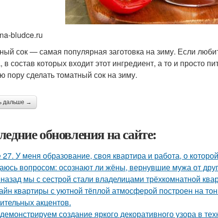
na-bludce.ru
ный сок — самая популярная заготовка на зиму. Если любит
 в состав которых входит этот ингредиент, а то и просто пи
ю пору сделать томатный сок на зиму.
ь дальше →
ледние обновления на сайте:
 27. У меня образование, своя квартира и работа, о которой
аюсь вопросом: осознают ли жёны, вернувшие мужа от друго
 назад мы с сестрой стали владелицами трёхкомнатной квар
айн квартиры с уютной тёплой атмосферой построен на тон
ительных акцентов.
демонстрируем создание яркого декоративного узора в те