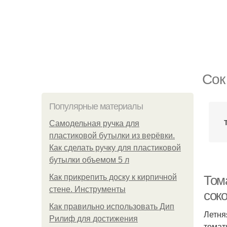
Сок
Популярные материалы
Самодельная ручка для
пластиковой бутылки из верёвки.
Как сделать ручку для пластиковой
бутылки объемом 5 л
Как прикрепить доску к кирпичной
Том
стене. Инструменты
сок
Как правильно использовать Дип
Летня
Рилиф для достижения
томат