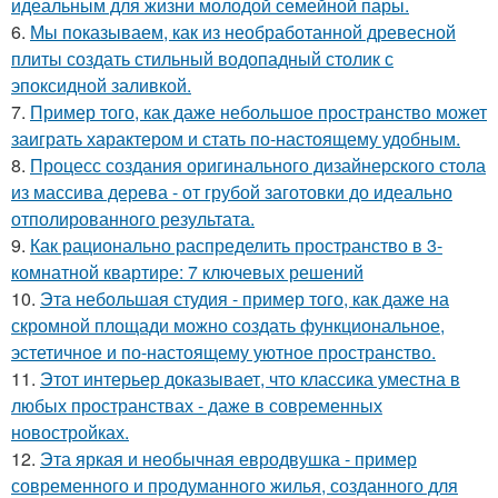
идеальным для жизни молодой семейной пары.
6.
Мы показываем, как из необработанной древесной
плиты создать стильный водопадный столик с
эпоксидной заливкой.
7.
Пример того, как даже небольшое пространство может
заиграть характером и стать по-настоящему удобным.
8.
Процесс создания оригинального дизайнерского стола
из массива дерева - от грубой заготовки до идеально
отполированного результата.
9.
Как рационально распределить пространство в 3-
комнатной квартире: 7 ключевых решений
10.
Эта небольшая студия - пример того, как даже на
скромной площади можно создать функциональное,
эстетичное и по-настоящему уютное пространство.
11.
Этот интерьер доказывает, что классика уместна в
любых пространствах - даже в современных
новостройках.
12.
Эта яркая и необычная евродвушка - пример
современного и продуманного жилья, созданного для