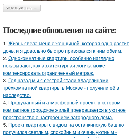
читать дальше →
Последние обновления на сайте:
1.
Жизнь свела меня с женщиной, которая одна растит
дочь, и я довольно быстро привязался к ним обеим.
2.
Однокомнатные квартиры особенно наглядно
показывают, как архитектурная логика может
компенсировать ограниченный метраж.
3.
Год назад мы с сестрой стали владелицами
трёхкомнатной квартиры в Москве - получили её в
наследство.
4.
Продуманный и атмосферный проект, в котором
компактное городское жильё превращается в уютное
пространство с настроением загородного дома.
5.
Проект квартиры с видом на останкинскую башню
получился светлым, спокойным и очень уютным -