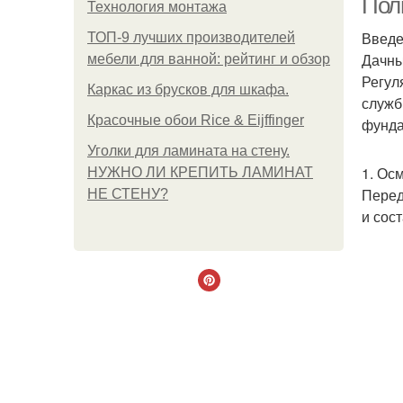
Пол
Технология монтажа
Введ
ТОП-9 лучших производителей
Дачны
мебели для ванной: рейтинг и обзор
Регул
Каркас из брусков для шкафа.
служб
Красочные обои Rice & Eijffinger
фунда
Уголки для ламината на стену.
1. Ос
НУЖНО ЛИ КРЕПИТЬ ЛАМИНАТ
Перед
НЕ СТЕНУ?
и сос