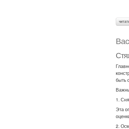
читат
Вас
Стя
Главн
конст
быть 
Важны
1. Сн
Эта о
оценк
2. Ос