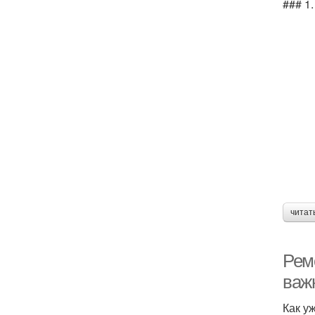
### 1
читат
Рем
важ
Как у