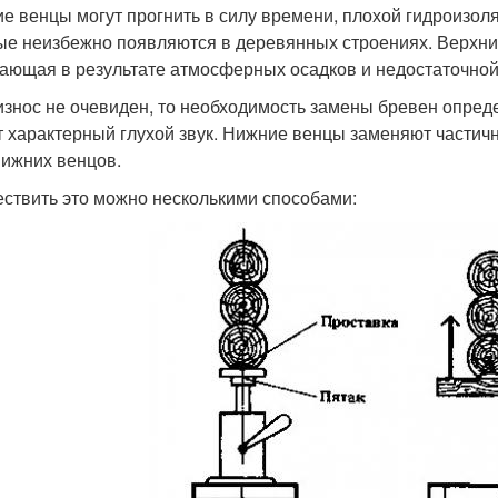
е венцы могут прогнить в силу времени, плохой гидроизол
ые неизбежно появляются в деревянных строениях. Верхние
ающая в результате атмосферных осадков и недостаточной
износ не очевиден, то необходимость замены бревен опре
т характерный глухой звук. Нижние венцы заменяют частич
нижних венцов.
ствить это можно несколькими способами: