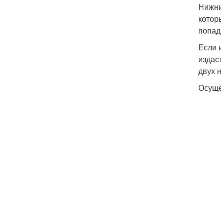
Нижни
котор
попад
Если 
издас
двух 
Осуще