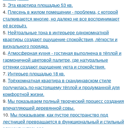
3.
Эта квартира площадью 53 кв.
4.
Плесень в жилом помещении - проблема, с которой
сталкиваются многие, но далеко не все воспринимают
её всерьёз.
5.
Нейтральные тона в интерьере однокомнатной
квартиры создают ощущение спокойствия, лёгкости и
визуального порядка.
6.
Атмосферная кухня - гостиная выполнена в тёплой и
гармоничной цветовой палитре, где натуральные
оттенки создают ощущение уюта и спокойствия.
7.
Интерьер площадью 18 кв.
8.
Трёхкомнатная квартира в скандинавском стиле
получилась по-настоящему тёплой и продуманной для
комфортной жизни.
9.
Мы показываем полный творческий процесс создания
впечатляющей деревянной совы.
10.
Мы показываем, как пустое пространство под
лестницей превращается в функциональный и стильный