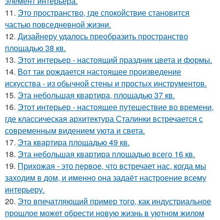
элемент интерьера.
11.
Это пространство, где спокойствие становится
частью повседневной жизни.
12.
Дизайнеру удалось преобразить пространство
площадью 38 кв.
13.
Этот интерьер - настоящий праздник цвета и формы.
14.
Вот так рождается настоящее произведение
искусства - из обычной стены и простых инструментов.
15.
Эта небольшая квартира, площадью 37 кв.
16.
Этот интерьер - настоящее путешествие во времени,
где классическая архитектура Сталинки встречается с
современным видением уюта и света.
17.
Эта квартира площадью 49 кв.
18.
Эта небольшая квартира площадью всего 16 кв.
19.
Прихожая - это первое, что встречает нас, когда мы
заходим в дом, и именно она задаёт настроение всему
интерьеру.
20.
Это впечатляющий пример того, как индустриальное
прошлое может обрести новую жизнь в уютном жилом