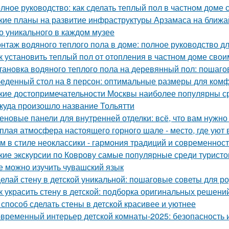
лное руководство: как сделать теплый пол в частном доме
кие планы на развитие инфраструктуры Арзамаса на ближ
о уникального в каждом музее
нтаж водяного теплого пола в доме: полное руководство 
к установить теплый пол от отопления в частном доме сво
тановка водяного теплого пола на деревянный пол: пошаго
еденный стол на 8 персон: оптимальные размеры для ком
кие достопримечательности Москвы наиболее популярны с
куда произошло название Тольятти
еновые панели для внутренней отделки: всё, что вам нужно
плая атмосфера настоящего горного шале - место, где уют 
м в стиле неоклассики - гармония традиций и современност
кие экскурсии по Коврову самые популярные среди туристо
е можно изучить чувашский язык
елай стену в детской уникальной: пошаговые советы для р
к украсить стену в детской: подборка оригинальных решени
 способ сделать стены в детской красивее и уютнее
временный интерьер детской комнаты-2025: безопасность и