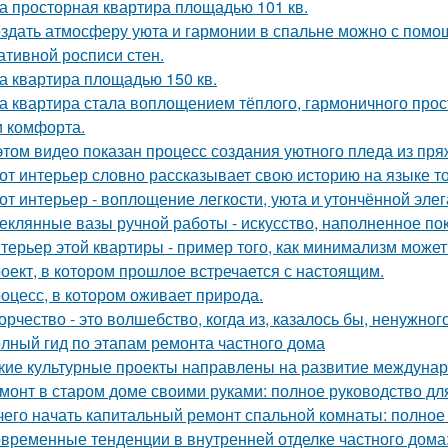
а просторная квартира площадью 101 кв.
здать атмосферу уюта и гармонии в спальне можно с помощ
ативной росписи стен.
а квартира площадью 150 кв.
а квартира стала воплощением тёплого, гармоничного прос
и комфорта.
этом видео показан процесс создания уютного пледа из пря
от интерьер словно рассказывает свою историю на языке т
от интерьер - воплощение легкости, уюта и утончённой элег
еклянные вазы ручной работы - искусство, наполненное по
терьер этой квартиры - пример того, как минимализм може
оект, в котором прошлое встречается с настоящим.
оцесс, в котором оживает природа.
орчество - это волшебство, когда из, казалось бы, ненужно
лный гид по этапам ремонта частного дома
кие культурные проекты направлены на развитие междунар
монт в старом доме своими руками: полное руководство д
чего начать капитальный ремонт спальной комнаты: полное
временные тенденции в внутренней отделке частного дома: 