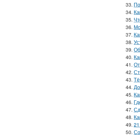
33.
По
34.
Ка
35.
Чт
36.
Мо
37.
Ка
38.
Ус
39.
Об
40.
Ка
41.
От
42.
Ст
43.
Тё
44.
До
45.
Ка
46.
Гд
47.
Сд
48.
Ка
49.
21
50.
Со