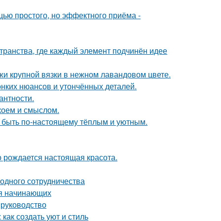
ью простого, но эффектного приёма -
транства, где каждый элемент подчинён идее
жи крупной вязки в нежном лавандовом цвете.
онких нюансов и утончённых деталей.
антности.
коем и смыслом.
т быть по-настоящему тёплым и уютным.
го рождается настоящая красота.
одного сотрудничества
ля начинающих
 руководство
как создать уют и стиль