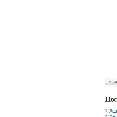
читат
Пос
1.
Два
2.
Сме