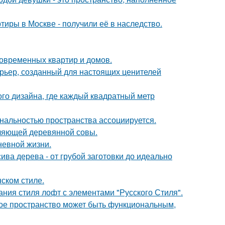
тиры в Москве - получили её в наследство.
овременных квартир и домов.
рьер, созданный для настоящих ценителей
ого дизайна, где каждый квадратный метр
нальностью пространства ассоциируется.
ляющей деревянной совы.
невной жизни.
ива дерева - от грубой заготовки до идеально
ском стиле.
ния стиля лофт с элементами "Русского Стиля".
ькое пространство может быть функциональным,