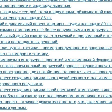
м, настроением и индивидуальностью.
 назад мы с сестрой стали владелицами трёхкомнатной квар
т интерьер площадью 86 кв.
ий и динамичный проект квартиры - студии площадью 30 кв.
камины становятся всё более популярными в интерьерах с
бычный дизайн квартиры - это смелый и продуманный инте
ства и нестандартных решений.
тлая кухня - гостиная - пример продуманного и рациональн
ает на комфорт и эстетику.
имализм в интерьере с простотой и максимальной функцио
 показываем полный творческий процесс создания впечат
о пространство, где спокойствие становится частью повсед
оцесс создания оригинального дизайнерского стола из масс
ированного результата.
оцесс создания оригинальной цветочной композиции в япон
а небольшая квартира стала примером гармоничного сочета
от проект - отличное доказательство того, что даже мален
ным и уютным.