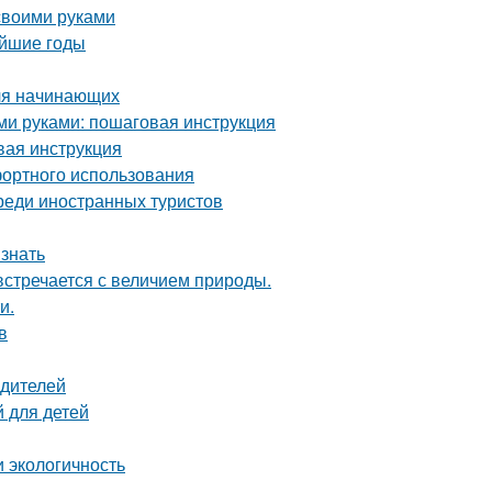
 своими руками
айшие годы
для начинающих
ими руками: пошаговая инструкция
вая инструкция
фортного использования
реди иностранных туристов
 знать
встречается с величием природы.
и.
в
одителей
й для детей
 экологичность