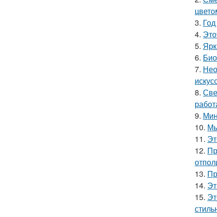
цвето
3.
Год
4.
Это
5.
Ярк
6.
Био
7.
Нео
искус
8.
Све
работ
9.
Мин
10.
Мы
11.
Эт
12.
Пр
отпол
13.
Пр
14.
Эт
15.
Эт
стиль