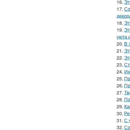
16.
Эт
17.
Со
декор
18.
Эт
19.
Эт
уюта 
20.
В 
21.
Эт
22.
Эт
23.
Ст
24.
Ин
25.
Пр
26.
Пр
27.
Тв
28.
По
29.
Ка
30.
Ре
31.
С 
32.
Со