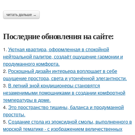
читать дальше →
Последние обновления на сайте:
1.
Уютная квартира, оформленная в спокойной
нейтральной палитре, создаёт ощущение гармонии и
продуманного комфорта.
2.
Роскошный дизайн интерьера воплощает в себе
ощущение простора, света и утончённой элегантности.
3.
В летний зной кондиционеры становятся
незаменимыми помощниками в создании комфортной
температуры в доме.
4.
Это пространство тишины, баланса и продуманной
простоты.
5.
Создание стола из эпоксидной смолы, выполненного в
морской тематике - с изображением величественных