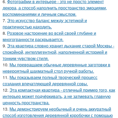
6.
Фотографии в интерьере - это не просто элемент
декора, а способ наполнить пространство эмоциями,
воспоминаниями и личным смыслом.
7.
Это искусство баланс между эстетикой и
практичностью находить.
8.
Розовое настроение во всей своей глубине и
многогранности раскрывается.
9.
Эта квартира словно хранит дыхание старой Москвы -
спокойной, интеллигентной, наполненной историей и
тонким чувством стиля.
10.
Мы превращаем обычные деревянные заготовки в
невероятный шахматный стол ручной работы.
11.
Мы показываем полный творческий процесс
создания впечатляющей деревянной совы.
12.
Эта компактная квартира - отличный пример того, как
интерьер может подчёркивать, а не затмевать главную
ценность пространства.
13.
Мы демонстрируем необычный и очень аккуратный
способ изготовления деревянной коробочки с помощью