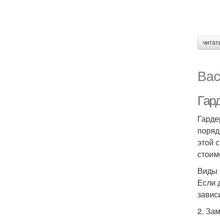
читат
Вас
Гар
Гарде
поряд
этой 
стоим
Виды 
Если 
завис
2. За