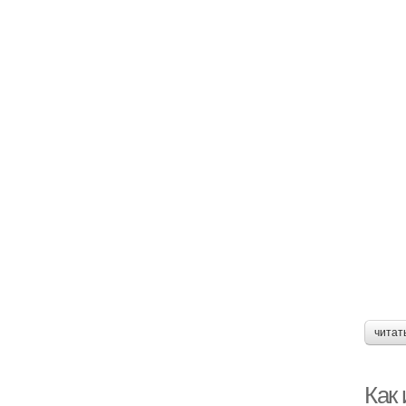
читат
Как