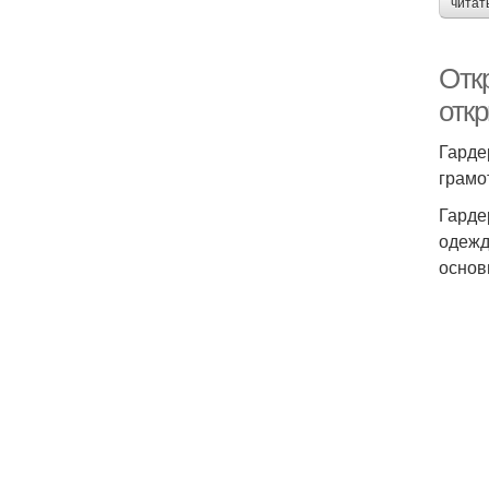
читат
Отк
отк
Гарде
грамо
Гарде
одежд
основ