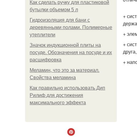
Как сделать ручку для пластиковой
бутылки объемом 5 л
+ сис
Гидроизоляция для бани с
держа
деревянными полами. Полимерные
+ эле
утеплители
+ сис
Значок индукционной плиты на
друга
посуде. Обозначения на посуде и их
расшифровка
+ нап
Меламин, что это за материал.
Свойства меламина
Как правильно использовать Дип
Рилиф для достижения
максимального эффекта