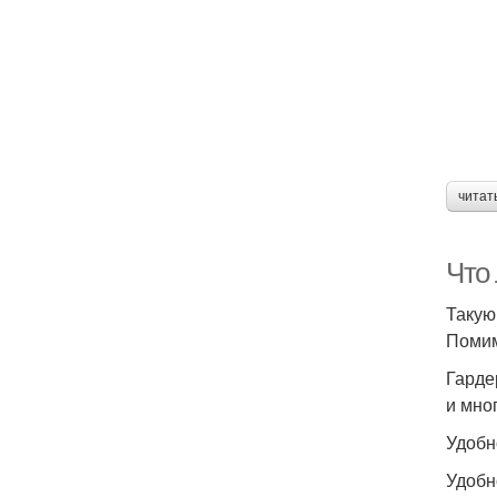
читат
Что
Такую
Помим
Гарде
и мно
Удобн
Удобн