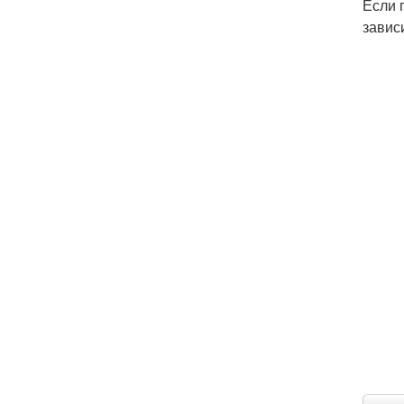
Если 
завис