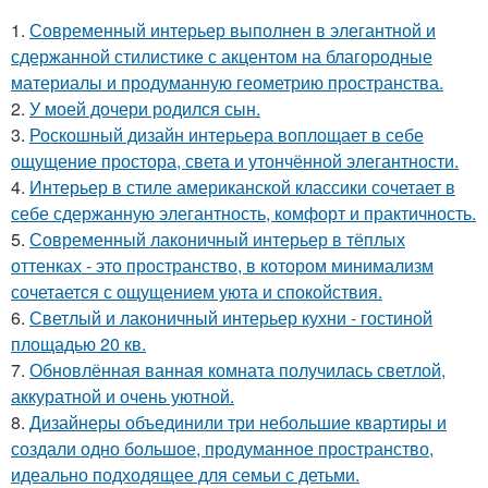
1.
Современный интерьер выполнен в элегантной и
сдержанной стилистике с акцентом на благородные
материалы и продуманную геометрию пространства.
2.
У моей дочери родился сын.
3.
Роскошный дизайн интерьера воплощает в себе
ощущение простора, света и утончённой элегантности.
4.
Интерьер в стиле американской классики сочетает в
себе сдержанную элегантность, комфорт и практичность.
5.
Современный лаконичный интерьер в тёплых
оттенках - это пространство, в котором минимализм
сочетается с ощущением уюта и спокойствия.
6.
Светлый и лаконичный интерьер кухни - гостиной
площадью 20 кв.
7.
Обновлённая ванная комната получилась светлой,
аккуратной и очень уютной.
8.
Дизайнеры объединили три небольшие квартиры и
создали одно большое, продуманное пространство,
идеально подходящее для семьи с детьми.