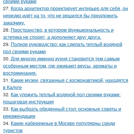
своими руками
27.
Когда архитектор проектирует интерьер для себя, он
нередко идёт на то, что не решился бы предложить
заказчику.
28.
Пространство, в котором функциональность и
эстетика не спорят, а дополняют друг друга.
29.
Полное руководство: как сделать теплый водяной
пол своими руками
30.
Для многих именно кухня становится тем самым
особенным местом, где оживают вкусы, ароматы и
воспоминания.
31.
Какие музеи, связанные с космонавтикой, находятся
в Калуге
32.
Как уложить теплый водяной пол своими руками:
пошаговая инструкция
33.
Как выбрать обеденный стол: основные советы и
рекомендации
34.
Какие набережные в Москве популярны среди
туристов