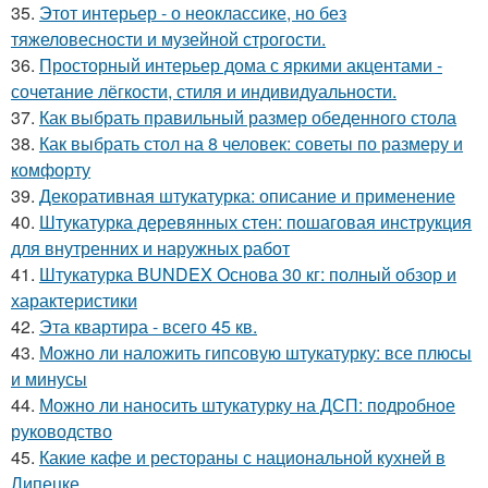
35.
Этот интерьер - о неоклассике, но без
тяжеловесности и музейной строгости.
36.
Просторный интерьер дома с яркими акцентами -
сочетание лёгкости, стиля и индивидуальности.
37.
Как выбрать правильный размер обеденного стола
38.
Как выбрать стол на 8 человек: советы по размеру и
комфорту
39.
Декоративная штукатурка: описание и применение
40.
Штукатурка деревянных стен: пошаговая инструкция
для внутренних и наружных работ
41.
Штукатурка BUNDEX Основа 30 кг: полный обзор и
характеристики
42.
Эта квартира - всего 45 кв.
43.
Можно ли наложить гипсовую штукатурку: все плюсы
и минусы
44.
Можно ли наносить штукатурку на ДСП: подробное
руководство
45.
Какие кафе и рестораны с национальной кухней в
Липецке